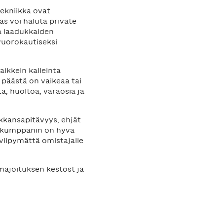
tekniikka ovat
as voi haluta private
a laadukkaiden
ivuorokautiseksi
aikkein kalleinta
 päästä on vaikeaa tai
a, huoltoa, varaosia ja
kansapitävyys, ehjät
vouskumppanin on hyvä
viipymättä omistajalle
majoituksen kestost ja