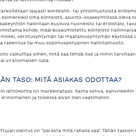
tarkoitetaan laajasti kiinteistö- tai yhtiömuotoista erillism
a esimerkiksi oma kiinteistö, asunto-osakeyhtiössä oleva 
sakeyhtiön hallintaan kuuluva huoneisto tai erillistalo, tava
 omistama kohde, määräosaomistettu kiinteistö hallinnanj
 mökki, verotusyhtymän tai maatalousyhtymän käytössä o
eva rakennus tai muu sopimuspohjainen hallintamuoto.
oto vaikuttaa siihen, mitä saa tehdä itse ja mihin tarvitaa
tai viranomaisen lupa.
ÄN TASO: MITÄ ASIAKAS ODOTTAA?
in lähtökohta on markkinataso. Sama sohva, kahvinkeitin t
 erinomainen ja toisessa aivan liian vaatimaton.
ttujan odotus on “parasta mitä rahalla saa”. Tähän tasoon