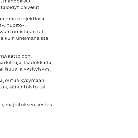
s, mahdolliset
tälöidyt palvelut.
 on oma projektinsa.
s-, huolto-,
 vaan omistajan tai
a kuin unelmahäissä:
iinavaatteiden,
harkittuja, laadukkaita
lisuus ja yksityisyys.
isi joutua kysymään
us, äänentoisto tai
ta, majoituksen kestost