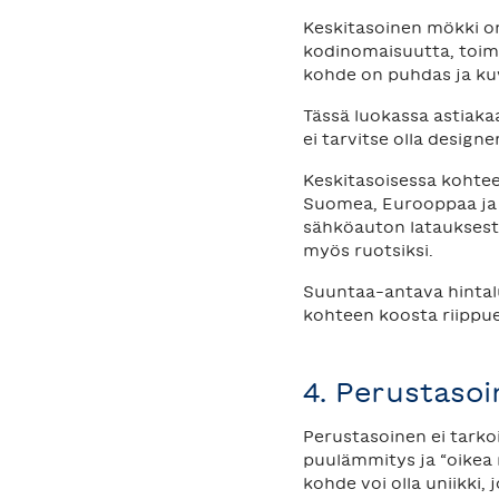
Keskitasoinen mökki on
kodinomaisuutta, toimiv
kohde on puhdas ja kuv
Tässä luokassa astiakaa
ei tarvitse olla design
Keskitasoisessa kohtees
Suomea, Eurooppaa ja m
sähköauton latauksesta
myös ruotsiksi.
Suuntaa-antava hintalu
kohteen koosta riippu
4. Perustaso
Perustasoinen ei tarkoi
puulämmitys ja “oikea 
kohde voi olla uniikki, 