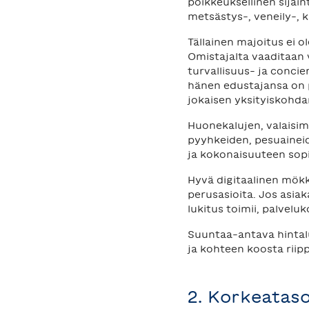
poikkeuksellinen sijain
metsästys-, veneily-, k
Tällainen majoitus ei 
Omistajalta vaaditaan v
turvallisuus- ja concie
hänen edustajansa on 
jokaisen yksityiskohda
Huonekalujen, valaisimie
pyyhkeiden, pesuaineide
ja kokonaisuuteen sopiv
Hyvä digitaalinen mökk
perusasioita. Jos asia
lukitus toimii, palvelu
Suuntaa-antava hintalu
ja kohteen koosta riip
2. Korkeatas