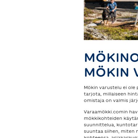
MÖKINO
MÖKIN 
Mökin varustelu ei ole 
tarjota, millaiseen hin
omistaja on valmis jär
Varaamökki.comin havai
mökkikohteiden käytän
suunnittelua, kuntotar
suuntaa siihen, miten 
kohteensa, asiakaskun