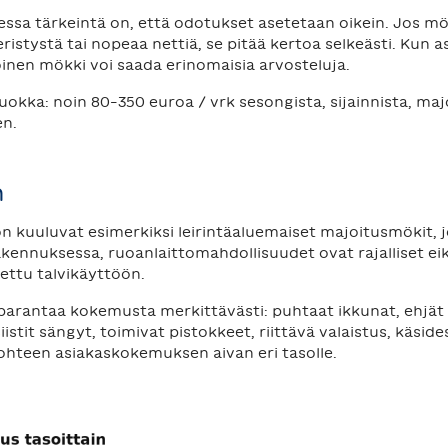
ssa tärkeintä on, että odotukset asetetaan oikein. Jos mö
eristystä tai nopeaa nettiä, se pitää kertoa selkeästi. Kun a
nen mökki voi saada erinomaisia arvosteluja.
okka: noin 80–350 euroa / vrk sesongista, sijainnista, maj
en.
n
kuuluvat esimerkiksi leirintäaluemaiset majoitusmökit, jo
 rakennuksessa, ruoanlaittomahdollisuudet ovat rajalliset e
ettu talvikäyttöön.
ilti parantaa kokemusta merkittävästi: puhtaat ikkunat, ehjä
istit sängyt, toimivat pistokkeet, riittävä valaistus, käside
ohteen asiakaskokemuksen aivan eri tasolle.