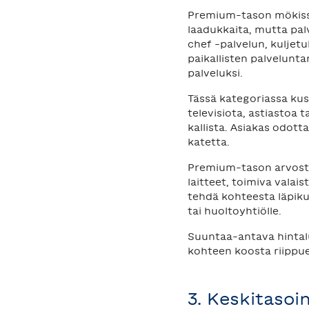
Premium-tason mökissä a
laadukkaita, mutta palv
chef -palvelun, kuljet
paikallisten palvelunta
palveluksi.
Tässä kategoriassa kust
televisiota, astiastoa
kallista. Asiakas odott
katetta.
Premium-tason arvoste
laitteet, toimiva valai
tehdä kohteesta läpiku
tai huoltoyhtiölle.
Suuntaa-antava hintalu
kohteen koosta riippu
3. Keskitasoi