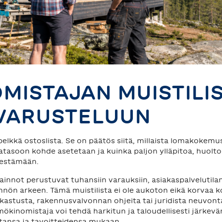
MISTAJAN MUISTILI
VARUSTELUUN
pelkkä ostoslista. Se on päätös siitä, millaista lomakokem
tatasoon kohde asetetaan ja kuinka paljon ylläpitoa, huolto
jestämään.
nnot perustuvat tuhansiin varauksiin, asiakaspalvelutilant
nön arkeen. Tämä muistilista ei ole aukoton eikä korvaa 
kastusta, rakennusvalvonnan ohjeita tai juridista neuvont
mökinomistaja voi tehdä harkitun ja taloudellisesti järke
tansa ja tavoitteidensa mukaan.