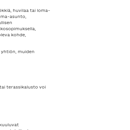
ökkiä, huvilaa tai loma-
loma-asunto,
llisen
akosopimuksella,
leva kohde,
n yhtiön, muiden
ai terassikalusto voi
 kuuluvat