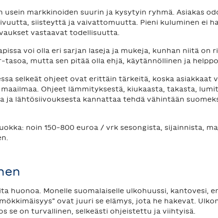
 usein markkinoiden suurin ja kysytyin ryhmä. Asiakas od
uutta, siisteyttä ja vaivattomuutta. Pieni kuluminen ei hait
aukset vastaavat todellisuutta.
pissa voi olla eri sarjan laseja ja mukeja, kunhan niitä on r
er-tasoa, mutta sen pitää olla ehjä, käytännöllinen ja helpp
sa selkeät ohjeet ovat erittäin tärkeitä, koska asiakkaat voi
aailmaa. Ohjeet lämmityksestä, kiukaasta, takasta, lumitöi
 ja lähtösiivouksesta kannattaa tehdä vähintään suomeksi
okka: noin 150–800 euroa / vrk sesongista, sijainnista, ma
en.
inen
ta huonoa. Monelle suomalaiselle ulkohuussi, kantovesi, er
mökkimäisyys” ovat juuri se elämys, jota he hakevat. Ulkom
jos se on turvallinen, selkeästi ohjeistettu ja viihtyisä.