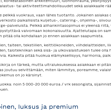
ti, korkeatasoinen arkkitehtuuri, luonnonrauha, yksityisyy
alastus- tai aktiviteettimahdollisuudet sekä asiakkaalle rää
ole pelkkä vuokraus, vaan lähes tuotanto. Jokainen asiakas
erkosto paikallisista kuljetus-, catering-, ohjelma-, siivou
rge-palveluista. Pelkkä alihankintasopimus ei yleensä riitä,
pystyttävä valvomaan kokonaisuutta. Ajattelutapa on sam
n pitää olla kohdallaan jo ennen asiakkaan saapumista.
n, taiteen, tekstiilien, keittiökoneiden, viihdelaitteiden, l
n, talotekniikan sekä sisä- ja ulkovalaistuksen tulee olla 
ia. Kaikesta pitää huokua elämyksellisyys, harmonia, paikal
ikirja on tärkeä, mutta ultraluksuksessa asiakkaan ei pitä
kas joutuu selvittämään, miten lämmitys, poreamme, valaist
kokemus on jo kärsinyt.
okka: noin 5 000–20 000 euroa / vrk sesongista, sijainnis
puen.
oinen, luksus ja premium