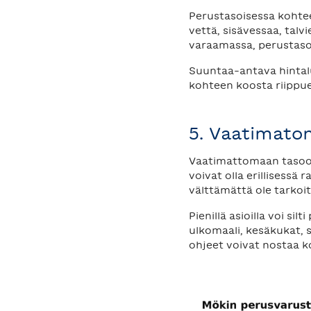
Perustasoisessa kohtee
vettä, sisävessaa, talvi
varaamassa, perustasoi
Suuntaa-antava hintalu
kohteen koosta riippu
5. Vaatimato
Vaatimattomaan tasoon 
voivat olla erillisessä
välttämättä ole tarkoit
Pienillä asioilla voi s
ulkomaali, kesäkukat, si
ohjeet voivat nostaa k