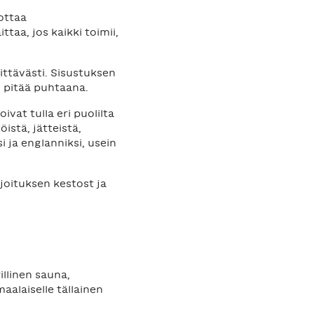
ottaa
taa, jos kaikki toimii,
iittävästi. Sisustuksen
o pitää puhtaana.
vat tulla eri puolilta
stä, jätteistä,
 ja englanniksi, usein
joituksen kestost ja
illinen sauna,
aalaiselle tällainen