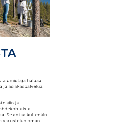
STA
usta omistaja haluaa
a ja asiakaspalvelua
eisiin ja
kohdekohtaista
aa. Se antaa kuitenkin
vän varustelun oman