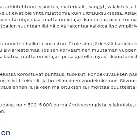
rkkitehtuuri, sisustus, materiaalit, sängyt, valaistus ja 
elut eivät ole yhtä rajattomia kuin ultraluksuksessa. Asiak
uksen tai ohjelmaa, mutta omistajan kannattaa usein toimi
rjoajien suuntaan liidinä eikä rakentaa kaikkea itse ympär
annusten hallinta korostuu. Ei ole aina järkevää hankkia k
 tai älyjärjestelmää, jos sen korvaaminen muutaman vuoden
aa laatua, mutta omistajan pitää ajatella myös rikkoutumist
luissa korostuvat puhtaus, tuoksut, kohdekuvauksen paik
stus, siistit tekstiilit ja hotellimainen vuodekokemus. Sii
vaus ennen ja jälkeen majoituksen ja ilmoittaa puutteista 
okka: noin 500–5 000 euroa / vrk sesongista, sijainnista, 
en.
nen