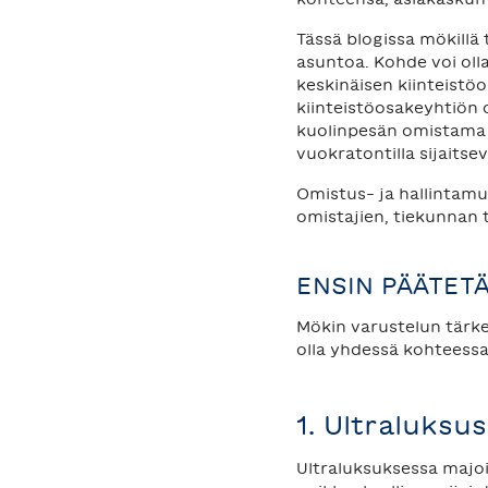
Tässä blogissa mökillä 
asuntoa. Kohde voi oll
keskinäisen kiinteistöo
kiinteistöosakeyhtiön
kuolinpesän omistama
vuokratontilla sijaits
Omistus- ja hallintamu
omistajien, tiekunnan 
ENSIN PÄÄTETÄ
Mökin varustelun tärke
olla yhdessä kohteessa
1. Ultraluksus
Ultraluksuksessa majoi