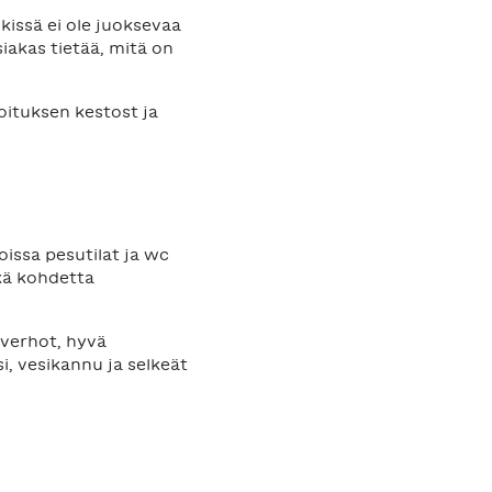
kissä ei ole juoksevaa
siakas tietää, mitä on
oituksen kestost ja
issa pesutilat ja wc
ikä kohdetta
t verhot, hyvä
si, vesikannu ja selkeät