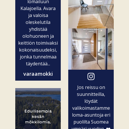
lomailuun
Kalajoella. Avara
ja valoisa
oleskelutila
yhdistää
olohuoneen ja
keittiön toimivaksi
kokonaisuudeksi,
jonka tunnelmaa
täydentää...
varaamokki
Jos reissu on
suunnitteilla,
löydät
valikoimastamme
loma-asuntoja eri
puolilta Suomea
ympäri vuoden. ❤️