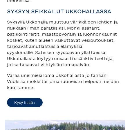
merkeissä.
SYKSYN SEIKKAILUT UKKOHALLASSA
Syksyllä Ukkohalla muuttuu värikkäiden lehtien ja
raikkaan ilman paratiisiksi. Mönkijäsafarit,
patikointireitit, maastopyöräily ja luonnonkauniit
kosket, kuten alueen vaikuttavat vesiputoukset,
tarjoavat ainutlaatuisia elämyksiä
syyslomalle. Sateisen syyspäivän yllättäessä
Ukkohallasta löytyy runsaasti sisäaktiviteetteja,
jotka takaavat viihtyisän lomapäivän.
Varaa unelmiesi loma Ukkohallasta jo tänään!
Vuokraa mökki tai lomahuoneisto helposti meidän
kauttamme.
Kysy lisää ›