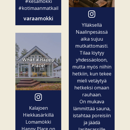
#kesämökki
#kotimaanmatkailu
varaamokki
Ylläksellä
Naalinpesässä
aika sujuu
mutkattomasti.
Tilaa löytyy
yhdessäoloon,
mutta myös niihin
hetkiin, kun tekee
mieli vetäytyä
hetkeksi omaan
rauhaan.
On mukava
Kalajoen
lämmittää sauna,
Hiekkasärkillä
istahtaa poreisiin
Lomamökki
ja jäädä
Happy Place on
lasiterassille