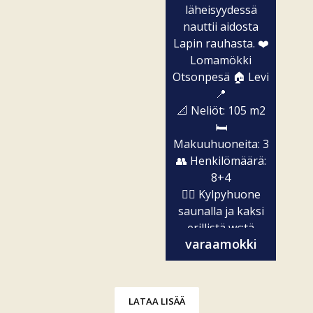
läheisyydessä
nauttii aidosta
Lapin rauhasta. ❤️
Lomamökki
Otsonpesä 🏠 Levi
📍
📐 Neliöt: 105 m2
🛏️
Makuuhuoneita: 3
👥 Henkilömäärä:
8+4
🧖‍♀️ Kylpyhuone
saunalla ja kaksi
erillistä wc:tä
varaamokki
✨...
LATAA LISÄÄ