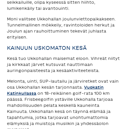
seikkailuille, olipa kyseessä sitten hiihto,
lumikenkäily tai avantouinti.
Moni valitsee Ukkohallan joulunviettopaikakseen.
Tunnelmallinen mökkeily, ravintoloiden herkut ja
Joulun ajan rauhoittuminen tekevät juhlasta
erityisen.
KAINUUN USKOMATON KESÄ
Kesä tuo Ukkohallan maisemat eloon. Vihreät niityt
ja kirkkaat järvet kutsuvat nauttimaan
auringonpaisteesta ja kesäaktiviteeteista.
Melonta, uinti, SUP-lautailu ja järviretket ovat vain
osa Ukkohallan kesän tarjonnasta.
Vuokatin
Katinkullassa
on 18-reikäinen golf-rata 100 km
päässä. Frisbeegolfin ystäville Ukkohalla tarjoaa
mahdollisuuden pelata keskellä kauneinta
Kainuuta. Ukkohallan kesä on täynnä elämää ja
tapahtumia, jotka tarjoavat unohtumattomia
elämyksiä ja muistoja musiikin ja yhdessäolon