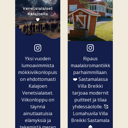
Yksi vuoden
Ripaus
lumoavimmista
maalaisromantiikkaa
mökkiviikonlopuista
parhaimmillaan.
on ehdottomasti
❤️ Sastamalassa
Kalajoen
Villa Breikki
Venetsialaiset.
tarjoaa modernit
Viikonloppu on
puitteet ja tilaa
täynnä
yhdessäololle. 🥰
ainutlaatuisia
Lomahuvila Villa
elämyksiä ja
Breikki Sastamala
tekemistä meren
🏠