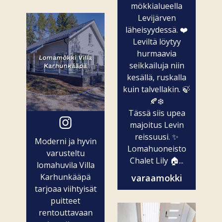
mökkialueella
Levijärven
läheisyydessä. ❤️
Leviltä löytyy
hurmaavia
seikkailuja niin
kesällä, ruskalla
kuin talvellakin. 🍃
🍂❄️
Tässä siis upea
majoitus Levin
reissuusi. ✨
Moderni ja hyvin
Lomahuoneisto
varusteltu
Chalet Lily 🏠...
lomahuvila Villa
Karhunkääpä
varaamokki
tarjoaa viihtyisät
puitteet
rentouttavaan