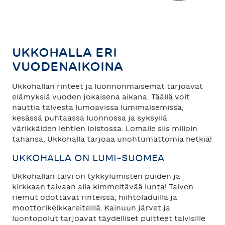
TAHKO
SAARISELKÄ
UKKOHALLA ERI
VUODENAIKOINA
Ukkohallan rinteet ja luonnonmaisemat tarjoavat
elämyksiä vuoden jokaisena aikana. Täällä voit
nauttia talvesta lumoavissa lumimaisemissa,
kesässä puhtaassa luonnossa ja syksyllä
värikkäiden lehtien loistossa. Lomaile siis milloin
tahansa, Ukkohalla tarjoaa unohtumattomia hetkiä!
UKKOHALLA ON LUMI-SUOMEA
Ukkohallan talvi on tykkylumisten puiden ja
kirkkaan taivaan alla kimmeltävää lunta! Talven
riemut odottavat rinteissä, hiihtoladuilla ja
moottorikelkkareiteillä. Kainuun järvet ja
luontopolut tarjoavat täydelliset puitteet talvisille