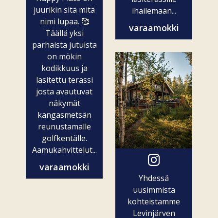
juurikin sitä mitä
ihailemaan...
nimi lupaa. 🥰
varaamokki
Täällä yksi
parhaista jutuista
on mökin
kodikkuus ja
lasitettu terassi
josta avautuvat
näkymät
kangasmetsän
reunustamalle
golfkentälle.
Aamukahvittelut...
varaamokki
Yhdessä
uusimmista
kohteistamme
Levinjärven