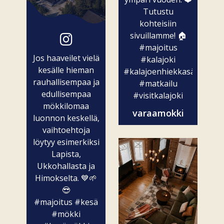
Tutustu
kohteisiin
sivuillamme! 🏠
#majoitus
Jos haaveilet vielä
#kalajoki
kesälle hieman
#kalajoenhiekkasärkät
rauhallisempaa ja
#matkailu
edullisempaa
#visitkalajoki
mökkilomaa
varaamokki
luonnon keskellä,
vaihtoehtoja
löytyy esimerkiksi
Lapista,
Ukkohallasta ja
Himokselta. 💙🌱
😎
#majoitus
#kesä
#mökki