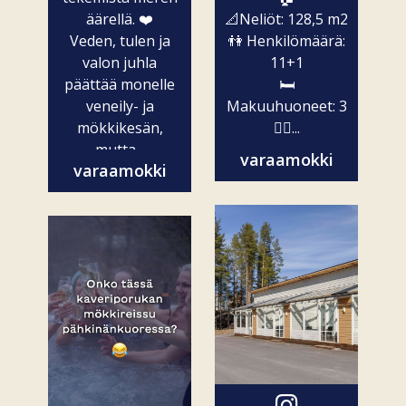
äärellä. ❤️
📐Neliöt: 128,5 m2
Veden, tulen ja
👫 Henkilömäärä:
valon juhla
11+1
päättää monelle
🛏️
veneily- ja
Makuuhuoneet: 3
mökkikesän,
🧖‍♀️...
mutta...
varaamokki
varaamokki