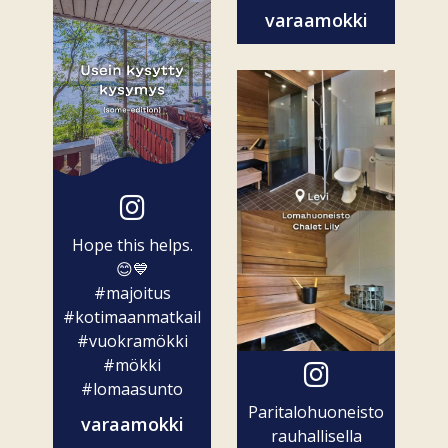
varaamokki
ovat vain...
Hope this helps.
😊💙
#majoitus
#kotimaanmatkailu
#vuokramökki
#mökki
#lomaasunto
Paritalohuoneisto
varaamokki
rauhallisella