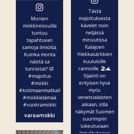
Tästä
majoituksesta
Monien
kävelet noin
mökkireissuilla
neljässä
tuntuu
minuutissa
tapahtuvan
Kalajoen
samoja ilmiöitä.
Hiekkasärkkien
Kuinka monta
kuuluisille
näistä sä
rannoille. 🏖️🌊
tunnistat? 🤣
Sijainti on
#majoitus
erityisen hyvä
#mökki
myös
#kotimaanmatkailu
venetsialaisten
#mökkielämää
aikaan, sillä
#vuokramökki
näkymät Suomen
varaamokki
suurimpiin
lukeutuvaan
ilotulitukseen