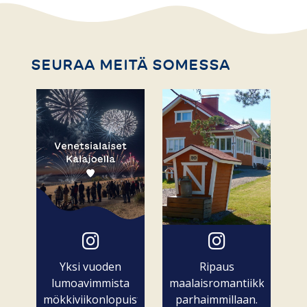
SEURAA MEITÄ SOMESSA
Yksi vuoden
Ripaus
lumoavimmista
maalaisromantiikkaa
mökkiviikonlopuista
parhaimmillaan.