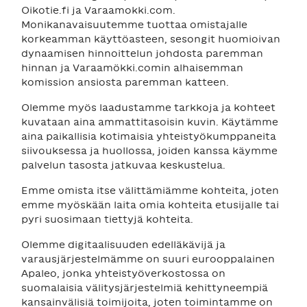
Oikotie.fi ja Varaamokki.com.
Monikanavaisuutemme tuottaa omistajalle
korkeamman käyttöasteen, sesongit huomioivan
dynaamisen hinnoittelun johdosta paremman
hinnan ja Varaamökki.comin alhaisemman
komission ansiosta paremman katteen.
Olemme myös laadustamme tarkkoja ja kohteet
kuvataan aina ammattitasoisin kuvin. Käytämme
aina paikallisia kotimaisia yhteistyökumppaneita
siivouksessa ja huollossa, joiden kanssa käymme
palvelun tasosta jatkuvaa keskustelua.
Emme omista itse välittämiämme kohteita, joten
emme myöskään laita omia kohteita etusijalle tai
pyri suosimaan tiettyjä kohteita.
Olemme digitaalisuuden edelläkävijä ja
varausjärjestelmämme on suuri eurooppalainen
Apaleo, jonka yhteistyöverkostossa on
suomalaisia välitysjärjestelmiä kehittyneempiä
kansainvälisiä toimijoita, joten toimintamme on