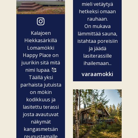
mieli vetäytyä
hetkeksi omaan
rauhaan.
On mukava
Kalajoen
lämmittää sauna,
Hiekkasärkillä
istahtaa poreisiin
Lomamökki
ja jäädä
Happy Place on
lasiterassille
juurikin sitä mitä
ihailemaan...
nimi lupaa. 🥰
varaamokki
Täällä yksi
parhaista jutuista
on mökin
kodikkuus ja
lasitettu terassi
josta avautuvat
näkymät
kangasmetsän
reunustamalle