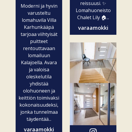
reissuusi. ✨
Moderni ja hyvin
Lomahuoneisto
varusteltu
Chalet Lily 🏠...
lomahuvila Villa
Karhunkääpä
varaamokki
tarjoaa viihtyisät
puitteet
rentouttavaan
lomailuun
Kalajoella. Avara
ja valoisa
oleskelutila
yhdistää
olohuoneen ja
keittiön toimivaksi
kokonaisuudeksi,
jonka tunnelmaa
täydentää...
varaamokki