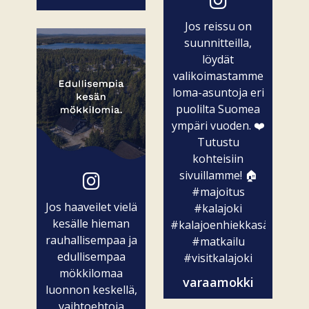
Jos reissu on
suunnitteilla,
löydät
valikoimastamme
loma-asuntoja eri
puolilta Suomea
ympäri vuoden. ❤️
Tutustu
kohteisiin
sivuillamme! 🏠
#majoitus
Jos haaveilet vielä
#kalajoki
kesälle hieman
#kalajoenhiekkasärkät
rauhallisempaa ja
#matkailu
edullisempaa
#visitkalajoki
mökkilomaa
varaamokki
luonnon keskellä,
vaihtoehtoja