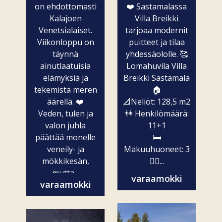
on ehdottomasti
❤️ Sastamalassa
Kalajoen
Villa Breikki
Venetsialaiset.
tarjoaa modernit
Viikonloppu on
puitteet ja tilaa
täynnä
yhdessäololle. 🥰
ainutlaatuisia
Lomahuvila Villa
elämyksiä ja
Breikki Sastamala
tekemistä meren
🏠
äärellä. ❤️
📐Neliöt: 128,5 m2
Veden, tulen ja
👫 Henkilömäärä:
valon juhla
11+1
päättää monelle
🛏️
veneily- ja
Makuuhuoneet: 3
mökkikesän,
🧖‍♀️...
mutta...
varaamokki
varaamokki