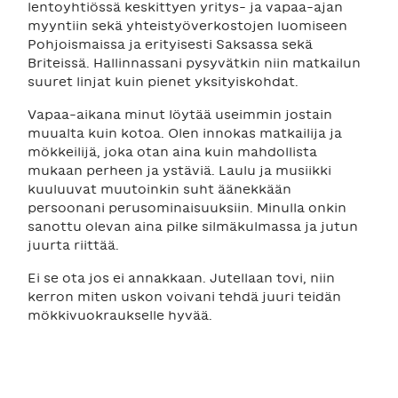
lentoyhtiössä keskittyen yritys- ja vapaa-ajan
myyntiin sekä yhteistyöverkostojen luomiseen
Pohjoismaissa ja erityisesti Saksassa sekä
Briteissä. Hallinnassani pysyvätkin niin matkailun
suuret linjat kuin pienet yksityiskohdat.
Vapaa-aikana minut löytää useimmin jostain
muualta kuin kotoa. Olen innokas matkailija ja
mökkeilijä, joka otan aina kuin mahdollista
mukaan perheen ja ystäviä. Laulu ja musiikki
kuuluuvat muutoinkin suht äänekkään
persoonani perusominaisuuksiin. Minulla onkin
sanottu olevan aina pilke silmäkulmassa ja jutun
juurta riittää.
Ei se ota jos ei annakkaan. Jutellaan tovi, niin
kerron miten uskon voivani tehdä juuri teidän
mökkivuokraukselle hyvää.