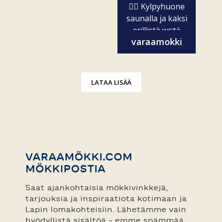
🧖‍♀️ Kylpyhuone
saunalla ja kaksi
erillistä wc:tä
varaamokki
✨...
LATAA LISÄÄ
VARAAMÖKKI.COM
MÖKKIPOSTIA
Saat ajankohtaisia mökkivinkkejä,
tarjouksia ja inspiraatiota kotimaan ja
Lapin lomakohteisiin. Lähetämme vain
hyödyllistä sisältöä – emme spämmää.