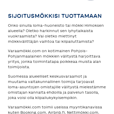
TAHKO
SIJOITUSMÖKKISI TUOTTAMAAN
SAARISELKÄ
Onko sinulla loma-huoneisto tai mökki Himoksen
alueella? Oletko harkinnut sen lyhytaikaista
vuokraamista? Vai oletko miettinyt
mökkivälittäjän vaihtoa tai kilpailuttamista?
Varaamökki.com on kotimainen Pohjois-
Pohjanmaalainen mökkien välitystä harjoittava
yritys, jonka toimintatapa poikkeaa muista alan
toimijoista.
Suomessa alueelliset keskusvaraamot ja
muutama valtakunnallinen toimija tarjoavat
loma-asuntojen omistajille välitystä mielestämme
omistajan kannalta ehdoilla ja palvelun tasolla,
joka voisi olla kilpailukykyisempikin.
Varaamökki.com toimii useissa myyntikanavissa
kuten Booking.com, Airbnb.fi, Nettimökki.com,