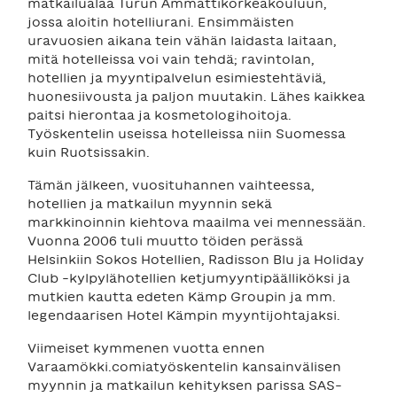
matkailualaa Turun Ammattikorkeakouluun,
jossa aloitin hotelliurani. Ensimmäisten
uravuosien aikana tein vähän laidasta laitaan,
mitä hotelleissa voi vain tehdä; ravintolan,
hotellien ja myyntipalvelun esimiestehtäviä,
huonesiivousta ja paljon muutakin. Lähes kaikkea
paitsi hierontaa ja kosmetologihoitoja.
Työskentelin useissa hotelleissa niin Suomessa
kuin Ruotsissakin.
Tämän jälkeen, vuosituhannen vaihteessa,
hotellien ja matkailun myynnin sekä
markkinoinnin kiehtova maailma vei mennessään.
Vuonna 2006 tuli muutto töiden perässä
Helsinkiin Sokos Hotellien, Radisson Blu ja Holiday
Club -kylpylähotellien ketjumyyntipäälliköksi ja
mutkien kautta edeten Kämp Groupin ja mm.
legendaarisen Hotel Kämpin myyntijohtajaksi.
Viimeiset kymmenen vuotta ennen
Varaamökki.comiatyöskentelin kansainvälisen
myynnin ja matkailun kehityksen parissa SAS-