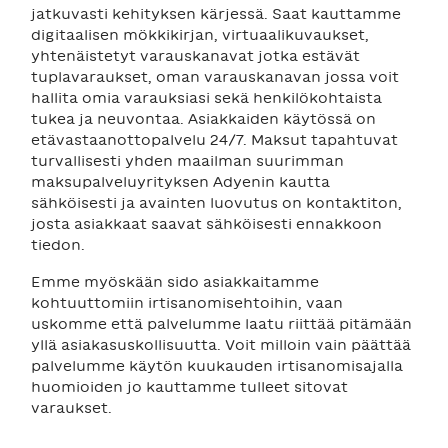
jatkuvasti kehityksen kärjessä. Saat kauttamme
digitaalisen mökkikirjan, virtuaalikuvaukset,
yhtenäistetyt varauskanavat jotka estävät
tuplavaraukset, oman varauskanavan jossa voit
hallita omia varauksiasi sekä henkilökohtaista
tukea ja neuvontaa. Asiakkaiden käytössä on
etävastaanottopalvelu 24/7. Maksut tapahtuvat
turvallisesti yhden maailman suurimman
maksupalveluyrityksen Adyenin kautta
sähköisesti ja avainten luovutus on kontaktiton,
josta asiakkaat saavat sähköisesti ennakkoon
tiedon.
Emme myöskään sido asiakkaitamme
kohtuuttomiin irtisanomisehtoihin, vaan
uskomme että palvelumme laatu riittää pitämään
yllä asiakasuskollisuutta. Voit milloin vain päättää
palvelumme käytön kuukauden irtisanomisajalla
huomioiden jo kauttamme tulleet sitovat
varaukset.