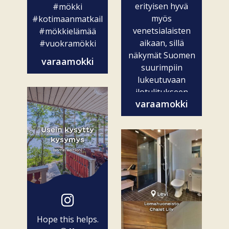
erityisen hyvä
#mökki
myös
#kotimaanmatkailu
venetsialaisten
#mökkielämää
aikaan, sillä
#vuokramökki
näkymät Suomen
varaamokki
suurimpiin
lukeutuvaan
ilotulitukseen
varaamokki
ovat vain...
Hope this helps.