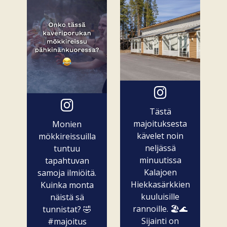
Tästä
majoituksesta
Monien
kävelet noin
mökkireissuilla
neljässä
tuntuu
minuutissa
tapahtuvan
Kalajoen
samoja ilmiöitä.
Hiekkasärkkien
Kuinka monta
kuuluisille
näistä sä
rannoille. 🏖️🌊
tunnistat? 🤣
Sijainti on
#majoitus