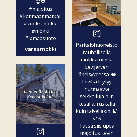
😊💙
#majoitus
#kotimaanmatkailu
#vuokramökki
#mökki
#lomaasunto
Paritalohuoneisto
varaamokki
rauhallisella
mökkialueella
Levijärven
läheisyydessä. ❤️
Leviltä löytyy
hurmaavia
seikkailuja niin
kesällä, ruskalla
kuin talvellakin. 🍃
🍂❄️
Tässä siis upea
majoitus Levin