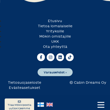
Etusivu
Tietoa lomalaiselle
Yrityksille
Mökin omistajille
UKK
Ota yhteyttä
Varausehdot ›
Tietosuojaseloste
© Cabin Dreams Oy
Evästeasetukset
Tilaa Mökkipostia
uutiskirjeemme