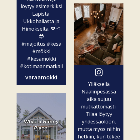
löytyy esimerkiksi
Lapista,
Ukkohallasta ja
Himokselta. 💙🌱
😎
#majoitus
#kesä
#mökki
#kesämökki
#kotimaanmatkailu
varaamokki
Ylläksellä
Naalinpesässä
aika sujuu
mutkattomasti.
Tilaa löytyy
yhdessäoloon,
mutta myös niihin
hetkiin, kun tekee