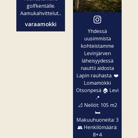
golfkentälle.
Aamukahvittelut...
varaamokki
Yhdessä
uusimmista
kohteistamme
Levinjärven
läheisyydessä
nauttii aidosta
Lapin rauhasta. ❤️
Lomamökki
Otsonpesä 🏠 Levi
📍
📐 Neliöt: 105 m2
🛏️
Makuuhuoneita: 3
👥 Henkilömäärä:
8+4