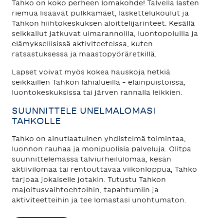
Tahko on koko perheen lomakohde! Talvella lasten
riemua lisäävät pulkkamäet, laskettelukoulut ja
Tahkon hiihtokeskuksen aloittelijarinteet. Kesällä
seikkailut jatkuvat uimarannoilla, luontopoluilla ja
elämyksellisissä aktiviteeteissa, kuten
ratsastuksessa ja maastopyöräretkillä.
Lapset voivat myös kokea hauskoja hetkiä
seikkaillen Tahkon lähialueilla – eläinpuistoissa,
luontokeskuksissa tai järven rannalla leikkien.
SUUNNITTELE UNELMALOMASI
TAHKOLLE
Tahko on ainutlaatuinen yhdistelmä toimintaa,
luonnon rauhaa ja monipuolisia palveluja. Olitpa
suunnittelemassa talviurheilulomaa, kesän
aktiivilomaa tai rentouttavaa viikonloppua, Tahko
tarjoaa jokaiselle jotakin. Tutustu Tahkon
majoitusvaihtoehtoihin, tapahtumiin ja
aktiviteetteihin ja tee lomastasi unohtumaton.