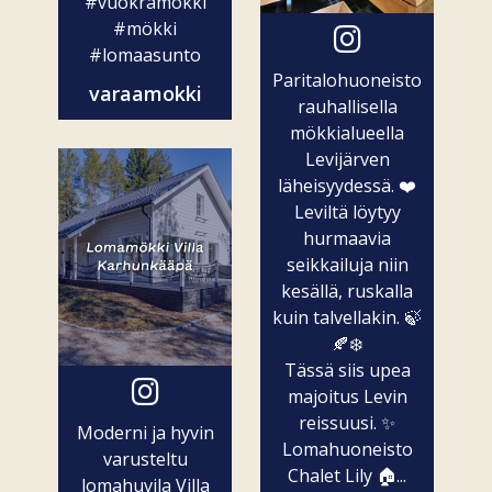
#vuokramökki
#mökki
#lomaasunto
Paritalohuoneisto
varaamokki
rauhallisella
mökkialueella
Levijärven
läheisyydessä. ❤️
Leviltä löytyy
hurmaavia
seikkailuja niin
kesällä, ruskalla
kuin talvellakin. 🍃
🍂❄️
Tässä siis upea
majoitus Levin
reissuusi. ✨
Moderni ja hyvin
Lomahuoneisto
varusteltu
Chalet Lily 🏠...
lomahuvila Villa