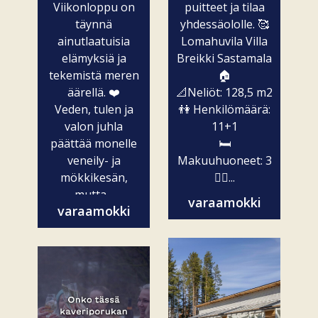
Viikonloppu on
puitteet ja tilaa
täynnä
yhdessäololle. 🥰
ainutlaatuisia
Lomahuvila Villa
elämyksiä ja
Breikki Sastamala
tekemistä meren
🏠
äärellä. ❤️
📐Neliöt: 128,5 m2
Veden, tulen ja
👫 Henkilömäärä:
valon juhla
11+1
päättää monelle
🛏️
veneily- ja
Makuuhuoneet: 3
mökkikesän,
🧖‍♀️...
mutta...
varaamokki
varaamokki