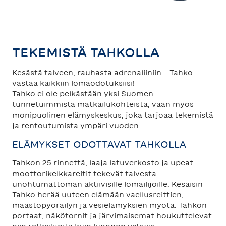
TAHKO
SAARISELKÄ
TEKEMISTÄ TAHKOLLA
Kesästä talveen, rauhasta adrenaliiniin – Tahko
vastaa kaikkiin lomaodotuksiisi!
Tahko ei ole pelkästään yksi Suomen
tunnetuimmista matkailukohteista, vaan myös
monipuolinen elämyskeskus, joka tarjoaa tekemistä
ja rentoutumista ympäri vuoden.
ELÄMYKSET ODOTTAVAT TAHKOLLA
Tahkon 25 rinnettä, laaja latuverkosto ja upeat
moottorikelkkareitit tekevät talvesta
unohtumattoman aktiivisille lomailijoille. Kesäisin
Tahko herää uuteen elämään vaellusreittien,
maastopyöräilyn ja vesielämyksien myötä. Tahkon
portaat, näkötornit ja järvimaisemat houkuttelevat