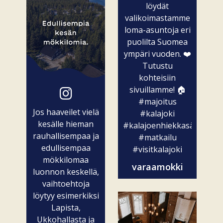
löydät
valikoimastamme
loma-asuntoja eri
puolilta Suomea
ympäri vuoden. ❤️
Tutustu
kohteisiin
sivuillamme! 🏠
#majoitus
Jos haaveilet vielä
#kalajoki
kesälle hieman
#kalajoenhiekkasärkät
rauhallisempaa ja
#matkailu
edullisempaa
#visitkalajoki
mökkilomaa
varaamokki
luonnon keskellä,
vaihtoehtoja
löytyy esimerkiksi
Lapista,
Ukkohallasta ja