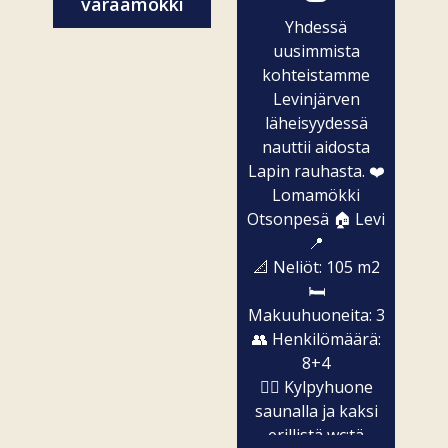
varaamokki
Yhdessä
uusimmista
kohteistamme
Levinjärven
läheisyydessä
nauttii aidosta
Lapin rauhasta. ❤️
Lomamökki
Otsonpesä 🏠 Levi
📍
📐 Neliöt: 105 m2
🛏️
Makuuhuoneita: 3
👥 Henkilömäärä:
8+4
🧖‍♀️ Kylpyhuone
saunalla ja kaksi
erillistä wc:tä