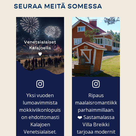
SEURAA MEITÄ SOMESSA
Yksi vuoden
Ripaus
lumoavimmista
maalaisromantiikkaa
mökkiviikonlopuista
parhaimmillaan.
on ehdottomasti
❤️ Sastamalassa
Kalajoen
Villa Breikki
Venetsialaiset.
tarjoaa modernit