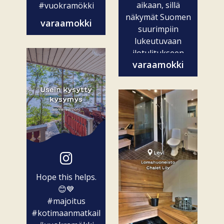
aikaan, sillä
#vuokramökki
näkymät Suomen
varaamokki
suurimpiin
lukeutuvaan
ilotulitukseen
varaamokki
ovat vain...
Hope this helps.
😊💙
#majoitus
#kotimaanmatkailu