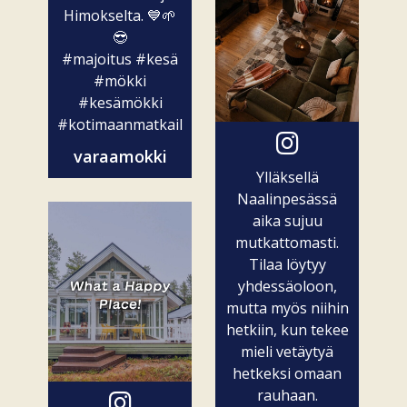
Himokselta. 💙🌱
😎
#majoitus
#kesä
#mökki
#kesämökki
#kotimaanmatkailu
varaamokki
Ylläksellä
Naalinpesässä
aika sujuu
mutkattomasti.
Tilaa löytyy
yhdessäoloon,
mutta myös niihin
hetkiin, kun tekee
mieli vetäytyä
hetkeksi omaan
rauhaan.