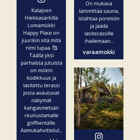
On mukava
Kalajoen
lämmittää sauna,
Hiekkasärkillä
istahtaa poreisiin
Lomamökki
ja jäädä
Happy Place on
lasiterassille
juurikin sitä mitä
ihailemaan...
nimi lupaa. 🥰
varaamokki
Täällä yksi
parhaista jutuista
on mökin
kodikkuus ja
lasitettu terassi
josta avautuvat
näkymät
kangasmetsän
reunustamalle
golfkentälle.
Aamukahvittelut...