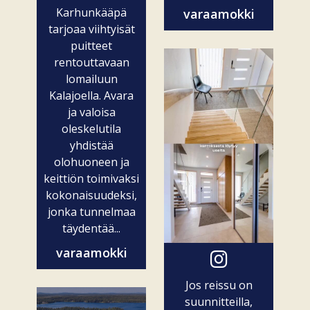
Karhunkääpä
varaamokki
tarjoaa viihtyisät
puitteet
rentouttavaan
lomailuun
Kalajoella. Avara
ja valoisa
oleskelutila
yhdistää
olohuoneen ja
keittiön toimivaksi
kokonaisuudeksi,
jonka tunnelmaa
täydentää...
varaamokki
Jos reissu on
suunnitteilla,