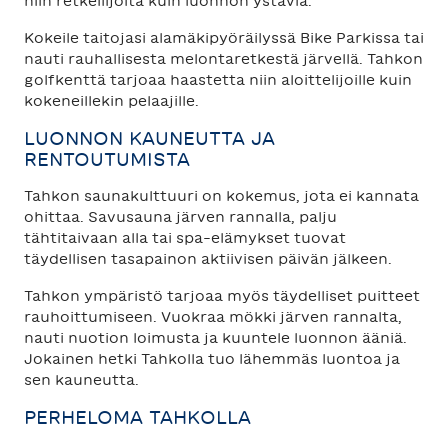
niin retkeilijöitä kuin luonnon ystäviä.
Kokeile taitojasi alamäkipyöräilyssä Bike Parkissa tai
nauti rauhallisesta melontaretkestä järvellä. Tahkon
golfkenttä tarjoaa haastetta niin aloittelijoille kuin
kokeneillekin pelaajille.
LUONNON KAUNEUTTA JA
RENTOUTUMISTA
Tahkon saunakulttuuri on kokemus, jota ei kannata
ohittaa. Savusauna järven rannalla, palju
tähtitaivaan alla tai spa-elämykset tuovat
täydellisen tasapainon aktiivisen päivän jälkeen.
Tahkon ympäristö tarjoaa myös täydelliset puitteet
rauhoittumiseen. Vuokraa mökki järven rannalta,
nauti nuotion loimusta ja kuuntele luonnon ääniä.
Jokainen hetki Tahkolla tuo lähemmäs luontoa ja
sen kauneutta.
PERHELOMA TAHKOLLA