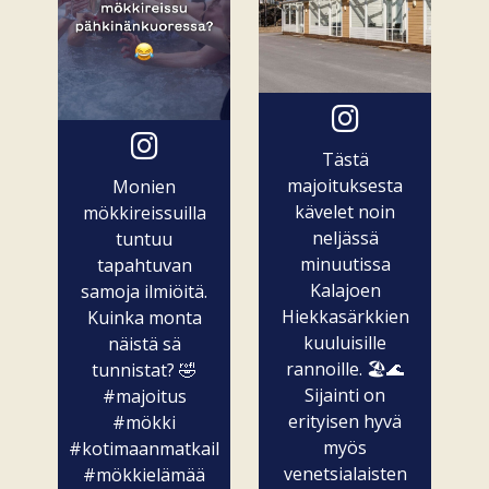
Tästä
majoituksesta
Monien
kävelet noin
mökkireissuilla
neljässä
tuntuu
minuutissa
tapahtuvan
Kalajoen
samoja ilmiöitä.
Hiekkasärkkien
Kuinka monta
kuuluisille
näistä sä
rannoille. 🏖️🌊
tunnistat? 🤣
Sijainti on
#majoitus
erityisen hyvä
#mökki
myös
#kotimaanmatkailu
venetsialaisten
#mökkielämää