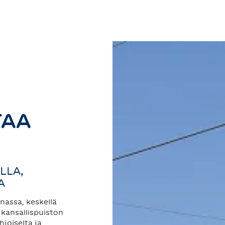
TAA
LLA,
A
nnassa, keskellä
 kansallispuiston
joiselta ja