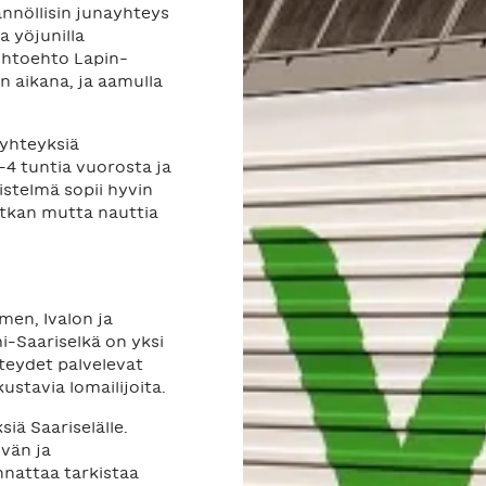
ännöllisin junayhteys
a yöjunilla
aihtoehto Lapin-
ön aikana, ja aamulla
yhteyksiä
–4 tuntia vuorosta ja
istelmä sopii hyvin
matkan mutta nauttia
emen, Ivalon ja
–Saariselkä on yksi
hteydet palvelevat
ustavia lomailijoita.
iä Saariselälle.
ivän ja
nattaa tarkistaa