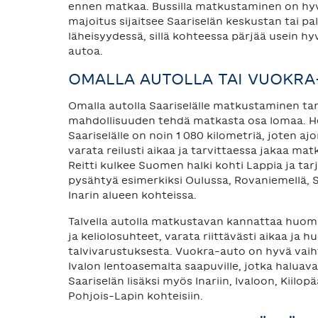
ennen matkaa. Bussilla matkustaminen on hyv
majoitus sijaitsee Saariselän keskustan tai pa
läheisyydessä, sillä kohteessa pärjää usein h
autoa.
OMALLA AUTOLLA TAI VUOKRA
Omalla autolla Saariselälle matkustaminen ta
mahdollisuuden tehdä matkasta osa lomaa. He
Saariselälle on noin 1 080 kilometriä, joten 
varata reilusti aikaa ja tarvittaessa jakaa matk
Reitti kulkee Suomen halki kohti Lappia ja ta
pysähtyä esimerkiksi Oulussa, Rovaniemellä, 
Inarin alueen kohteissa.
Talvella autolla matkustavan kannattaa huom
ja keliolosuhteet, varata riittävästi aikaa ja h
talvivarustuksesta. Vuokra-auto on hyvä vai
Ivalon lentoasemalta saapuville, jotka haluav
Saariselän lisäksi myös Inariin, Ivaloon, Kiilop
Pohjois-Lapin kohteisiin.