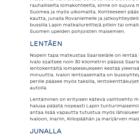
rauhalliselta lomakohteelta, sinne on sujuva m
Suomea ja myös ulkomailta. Kohteeseen pääse
kautta, junalla Rovaniemelle ja jatkoyhteydellä
bussilla Lapin matkailureittejä pitkin tai omall
Suomen upeiden pohjoisten maisemien.
LENTÄEN
Nopein tapa matkustaa Saariselälle on lentää 
Ivalo sijaitsee noin 30 kilometrin päässä Saari
lentokentältä lomakeskukseen kestää yleensä
minuuttia. Ivalon lentoasemalta on bussiyhteyk
perille pääsee myös taksilla, lentokenttäkulje
autolla.
Lentäminen on erityisen kätevä vaihtoehto mat
haluaa päästä nopeasti Lapin tunturimaisemi
antaa lisää vapautta tutustua myös lähialueen
Ivaloon, Inariin, Kiilopäähän ja Inarijärven mai
JUNALLA