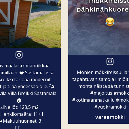
us maalaisromantiikkaa
Monien mökkireissuilla
millaan. ❤️ Sastamalassa
tapahtuvan samoja ilmiöit
 Breikki tarjoaa modernit
monta näistä sä tunnist
t ja tilaa yhdessäololle. 🥰
#majoitus
#mökk
la Villa Breikki Sastamala
#kotimaanmatkailu
#mök
🏠
#vuokramökki
📐Neliöt: 128,5 m2
 Henkilömäärä: 11+1
varaamokki
️ Makuuhuoneet: 3
🧖‍♀️...