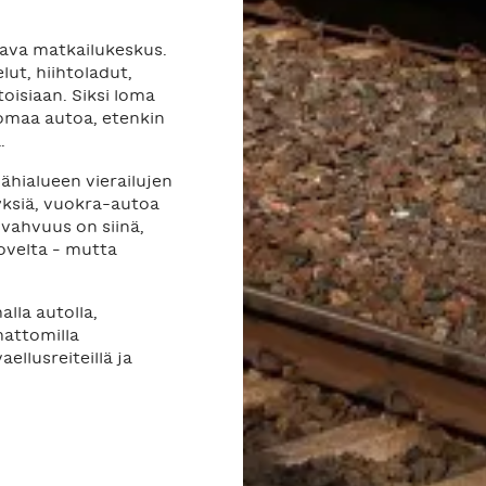
tava matkailukeskus.
lut, hiihtoladut,
toisiaan. Siksi loma
 omaa autoa, etenkin
.
ähialueen vierailujen
yksiä, vuokra-autoa
 vahvuus on siinä,
ovelta – mutta
alla autolla,
mattomilla
aellusreiteillä ja