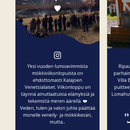
Yksi vuoden lumoavimmista
Ripa
mökkiviikonlopuista on
parhaim
ehdottomasti Kalajoen
Villa
Venetsialaiset. Viikonloppu on
puittee
täynnä ainutlaatuisia elämyksiä ja
Lomahuvi
tekemistä meren äärellä. ❤️
Veden, tulen ja valon juhla päättää
monelle veneily- ja mökkikesän,
👫
mutta...
