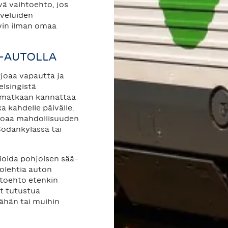
ä vaihtoehto, jos
lveluiden
yvin ilman omaa
-AUTOLLA
rjoaa vapautta ja
lsingistä
ajomatkaan kannattaa
a kahdelle päivälle.
rjoaa mahdollisuuden
Sodankylässä tai
ioida pohjoisen sää-
uolehtia auton
htoehto etenkin
at tutustua
äähän tai muihin