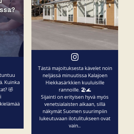
Tästä majoituksesta kävelet noin
 tuntuu
neljässä minuutissa Kalajoen
ä. Kuinka
Hiekkasärkkien kuuluisille
at? 🤣
rannoille. 🏖️🌊
i
Sijainti on erityisen hyvä myös
kielämää
venetsialaisten aikaan, sillä
näkymät Suomen suurimpiin
lukeutuvaan ilotulitukseen ovat
vain...