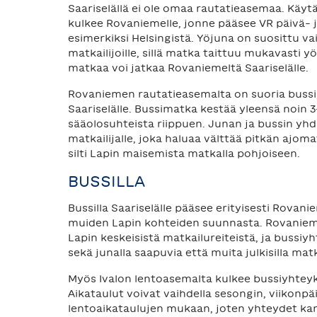
Saariselällä ei ole omaa rautatieasemaa. Käyt
kulkee Rovaniemelle, jonne pääsee VR päivä- j
esimerkiksi Helsingistä. Yöjuna on suosittu v
matkailijoille, sillä matka taittuu mukavasti y
matkaa voi jatkaa Rovaniemeltä Saariselälle.
Rovaniemen rautatieasemalta on suoria bussi
Saariselälle. Bussimatka kestää yleensä noin 3
sääolosuhteista riippuen. Junan ja bussin yhd
matkailijalle, joka haluaa välttää pitkän ajo
silti Lapin maisemista matkalla pohjoiseen.
BUSSILLA
Bussilla Saariselälle pääsee erityisesti Rovani
muiden Lapin kohteiden suunnasta. Rovaniemi
Lapin keskeisistä matkailureiteistä, ja bussiy
sekä junalla saapuvia että muita julkisilla matk
Myös Ivalon lentoasemalta kulkee bussiyhteyks
Aikataulut voivat vaihdella sesongin, viikonpä
lentoaikataulujen mukaan, joten yhteydet kan