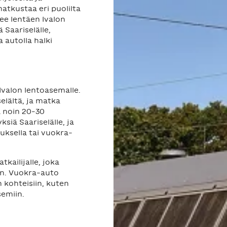
atkustaa eri puolilta
e lentäen Ivalon
 Saariselälle,
a autolla halki
Ivalon lentoasemalle.
selältä, ja matka
 noin 20–30
siä Saariselälle, ja
tuksella tai vuokra-
kailijalle, joka
in. Vuokra-auto
 kohteisiin, kuten
semiin.