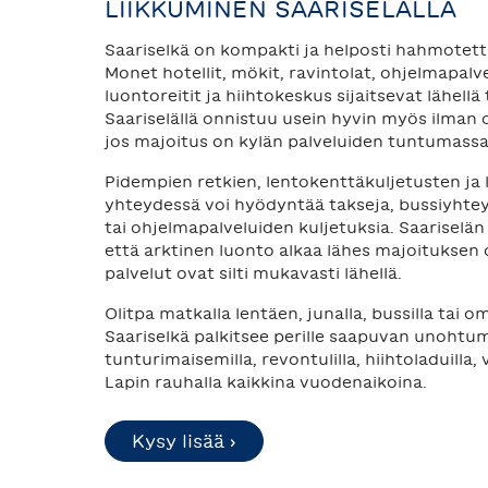
LIIKKUMINEN SAARISELÄLLÄ
Saariselkä on kompakti ja helposti hahmotet
Monet hotellit, mökit, ravintolat, ohjelmapalve
luontoreitit ja hiihtokeskus sijaitsevat lähellä 
Saariselällä onnistuu usein hyvin myös ilman
jos majoitus on kylän palveluiden tuntumassa
Pidempien retkien, lentokenttäkuljetusten ja l
yhteydessä voi hyödyntää takseja, bussiyhte
tai ohjelmapalveluiden kuljetuksia. Saariselän
että arktinen luonto alkaa lähes majoituksen 
palvelut ovat silti mukavasti lähellä.
Olitpa matkalla lentäen, junalla, bussilla tai om
Saariselkä palkitsee perille saapuvan unohtu
tunturimaisemilla, revontulilla, hiihtoladuilla, v
Lapin rauhalla kaikkina vuodenaikoina.
Kysy lisää ›