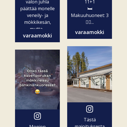
valon juhla
11+1
päättää monelle
🛏️
veneily- ja
Makuuhuoneet: 3
mökkikesän,
🧖‍♀️...
mutta...
varaamokki
varaamokki
Tästä
majoituksesta
Monien