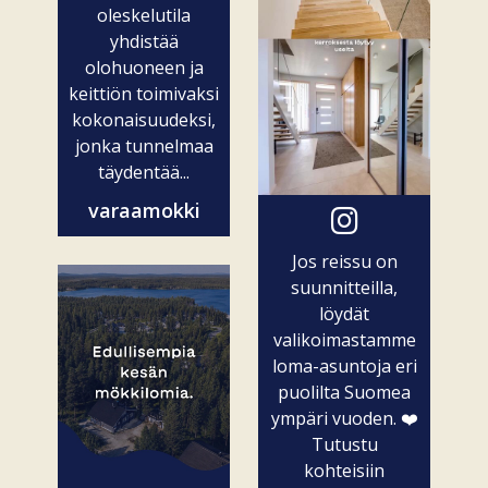
oleskelutila
yhdistää
olohuoneen ja
keittiön toimivaksi
kokonaisuudeksi,
jonka tunnelmaa
täydentää...
varaamokki
Jos reissu on
suunnitteilla,
löydät
valikoimastamme
loma-asuntoja eri
puolilta Suomea
ympäri vuoden. ❤️
Tutustu
kohteisiin