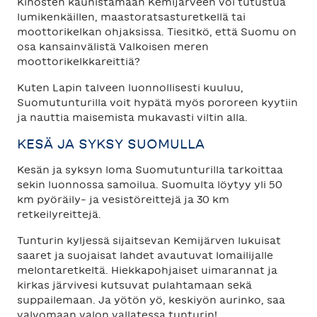
Kinosten kaunistamaan Kemijärveen voi tutustua
lumikenkäillen, maastoratsasturetkellä tai
moottorikelkan ohjaksissa. Tiesitkö, että Suomu on
osa kansainvälistä Valkoisen meren
moottorikelkkareittiä?
Kuten Lapin talveen luonnollisesti kuuluu,
Suomutunturilla voit hypätä myös pororeen kyytiin
ja nauttia maisemista mukavasti viltin alla.
KESÄ JA SYKSY SUOMULLA
Kesän ja syksyn loma Suomutunturilla tarkoittaa
sekin luonnossa samoilua. Suomulta löytyy yli 50
km pyöräily- ja vesistöreittejä ja 30 km
retkeilyreittejä.
Tunturin kyljessä sijaitsevan Kemijärven lukuisat
saaret ja suojaisat lahdet avautuvat lomailijalle
melontaretkeltä. Hiekkapohjaiset uimarannat ja
kirkas järvivesi kutsuvat pulahtamaan sekä
suppailemaan. Ja yötön yö, keskiyön aurinko, saa
valvomaan valon vallatessa tunturin!