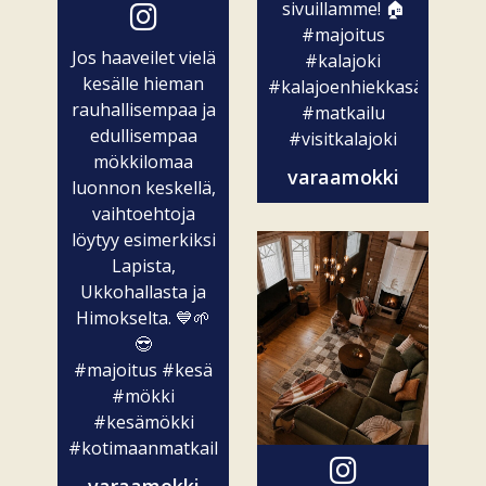
sivuillamme! 🏠
#majoitus
Jos haaveilet vielä
#kalajoki
kesälle hieman
#kalajoenhiekkasärkät
rauhallisempaa ja
#matkailu
edullisempaa
#visitkalajoki
mökkilomaa
varaamokki
luonnon keskellä,
vaihtoehtoja
löytyy esimerkiksi
Lapista,
Ukkohallasta ja
Himokselta. 💙🌱
😎
#majoitus
#kesä
#mökki
#kesämökki
#kotimaanmatkailu