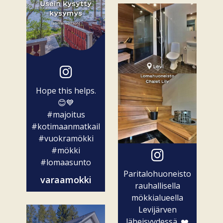
Hope this helps.
😊💙
#majoitus
#kotimaanmatkailu
#vuokramökki
#mökki
#lomaasunto
Paritalohuoneisto
varaamokki
rauhallisella
mökkialueella
Levijärven
läheisyydessä. ❤️