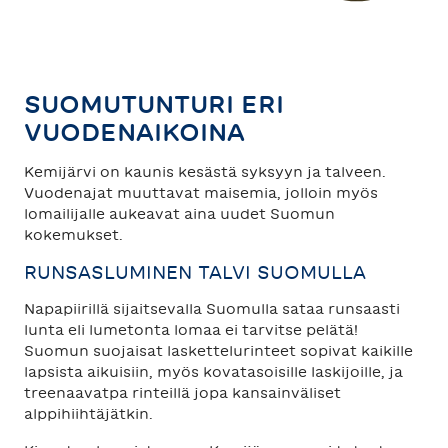
TAHKO
SAARISELKÄ
SUOMUTUNTURI ERI
VUODENAIKOINA
Kemijärvi on kaunis kesästä syksyyn ja talveen.
Vuodenajat muuttavat maisemia, jolloin myös
lomailijalle aukeavat aina uudet Suomun
kokemukset.
RUNSASLUMINEN TALVI SUOMULLA
Napapiirillä sijaitsevalla Suomulla sataa runsaasti
lunta eli lumetonta lomaa ei tarvitse pelätä!
Suomun suojaisat laskettelurinteet sopivat kaikille
lapsista aikuisiin, myös kovatasoisille laskijoille, ja
treenaavatpa rinteillä jopa kansainväliset
alppihiihtäjätkin.