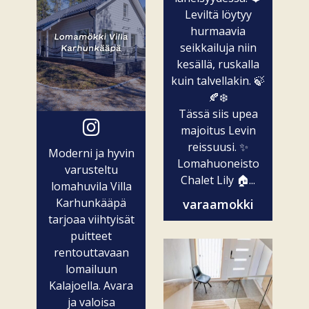
Leviltä löytyy
hurmaavia
seikkailuja niin
kesällä, ruskalla
kuin talvellakin. 🍃
🍂❄️
Tässä siis upea
majoitus Levin
reissuusi. ✨
Moderni ja hyvin
Lomahuoneisto
varusteltu
Chalet Lily 🏠...
lomahuvila Villa
Karhunkääpä
varaamokki
tarjoaa viihtyisät
puitteet
rentouttavaan
lomailuun
Kalajoella. Avara
ja valoisa