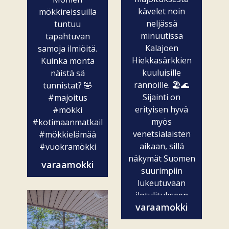
kävelet noin
mökkireissuilla
neljässä
tuntuu
minuutissa
tapahtuvan
Kalajoen
samoja ilmiöitä.
Hiekkasärkkien
Kuinka monta
kuuluisille
näistä sä
rannoille. 🏖️🌊
tunnistat? 🤣
Sijainti on
#majoitus
erityisen hyvä
#mökki
myös
#kotimaanmatkailu
venetsialaisten
#mökkielämää
aikaan, sillä
#vuokramökki
näkymät Suomen
varaamokki
suurimpiin
lukeutuvaan
ilotulitukseen
varaamokki
ovat vain...