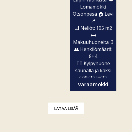
Lomamökki
Otsonpesä 🏠 Levi
📍
📐 Neliöt: 105 m2
🛏️
Makuuhuoneita: 3
👥 Henkilömäärä:
8+4
🧖‍♀️ Kylpyhuone
saunalla ja kaksi
erillistä wc:tä
varaamokki
✨...
LATAA LISÄÄ