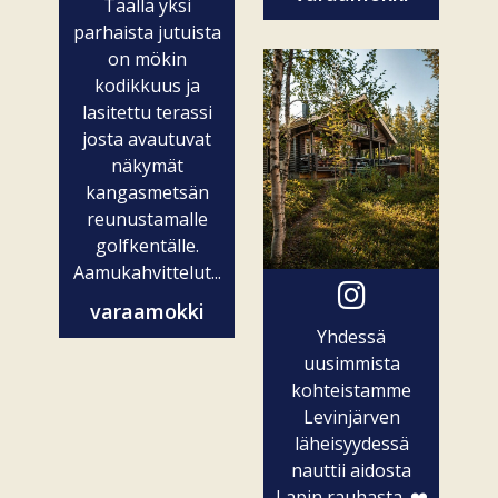
Täällä yksi
parhaista jutuista
on mökin
kodikkuus ja
lasitettu terassi
josta avautuvat
näkymät
kangasmetsän
reunustamalle
golfkentälle.
Aamukahvittelut...
varaamokki
Yhdessä
uusimmista
kohteistamme
Levinjärven
läheisyydessä
nauttii aidosta
Lapin rauhasta. ❤️