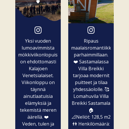
Yksi vuoden
Ripaus
lumoavimmista
maalaisromantiikkaa
mökkiviikonlopuista
parhaimmillaan.
on ehdottomasti
❤️ Sastamalassa
Kalajoen
Villa Breikki
Venetsialaiset.
tarjoaa modernit
Viikonloppu on
puitteet ja tilaa
täynnä
yhdessäololle. 🥰
ainutlaatuisia
Lomahuvila Villa
elämyksiä ja
Breikki Sastamala
tekemistä meren
🏠
äärellä. ❤️
📐Neliöt: 128,5 m2
Veden, tulen ja
👫 Henkilömäärä: