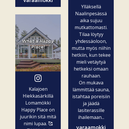
varaamokki
Ylläksellä
Naalinpesässä
aika sujuu
mutkattomasti.
Tilaa löytyy
yhdessäoloon,
mutta myös niihin
hetkiin, kun tekee
mieli vetäytyä
hetkeksi omaan
rauhaan.
On mukava
Kalajoen
lämmittää sauna,
Hiekkasärkillä
istahtaa poreisiin
Lomamökki
ja jäädä
Happy Place on
lasiterassille
juurikin sitä mitä
ihailemaan...
nimi lupaa. 🥰
varaamokki