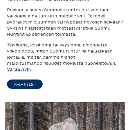
Ruskan ja suven Suomulla rentoudut vaeltaen
vaikkapa aina tunturin huipulle asti. Tai ehkä
pyöräilet mieluummin tai hyppäät hevosen selkään?
Syksyisin järjestetään metsästysretkiä Suomu
Hunting Experiencen toimesta.
Talviloma, kesäloma tai syysloma, pidennetty
viikonloppu, miten Suomutunturilla haluatkaan
lomailla, me tarjoamme hienot
majoitusmahdollisuudet mökeistä huoneistoihin.
Varaa nyt ›
Kysy lisää ›