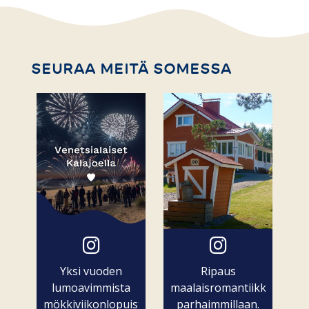
SEURAA MEITÄ SOMESSA
Yksi vuoden
Ripaus
lumoavimmista
maalaisromantiikkaa
mökkiviikonlopuista
parhaimmillaan.