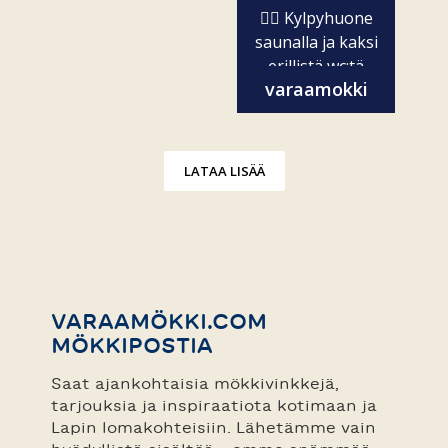
🧖‍♀️ Kylpyhuone
saunalla ja kaksi
erillistä wc:tä
varaamokki
✨...
LATAA LISÄÄ
VARAAMÖKKI.COM
MÖKKIPOSTIA
Saat ajankohtaisia mökkivinkkejä,
tarjouksia ja inspiraatiota kotimaan ja
Lapin lomakohteisiin. Lähetämme vain