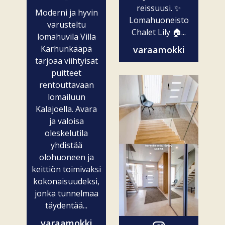
reissuusi. ✨
Moderni ja hyvin
Lomahuoneisto
varusteltu
Chalet Lily 🏠...
lomahuvila Villa
Karhunkääpä
varaamokki
tarjoaa viihtyisät
puitteet
rentouttavaan
lomailuun
Kalajoella. Avara
ja valoisa
oleskelutila
yhdistää
olohuoneen ja
keittiön toimivaksi
kokonaisuudeksi,
jonka tunnelmaa
täydentää...
varaamokki