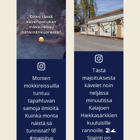
Tästä
majoituksesta
Monien
kävelet noin
mökkireissuilla
neljässä
tuntuu
minuutissa
tapahtuvan
Kalajoen
samoja ilmiöitä.
Hiekkasärkkien
Kuinka monta
kuuluisille
näistä sä
rannoille. 🏖️🌊
tunnistat? 🤣
Sijainti on
#majoitus