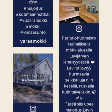
😊💙
#majoitus
#kotimaanmatkailu
#vuokramökki
#mökki
#lomaasunto
Paritalohuoneisto
varaamokki
rauhallisella
mökkialueella
Levijärven
läheisyydessä. ❤️
Leviltä löytyy
hurmaavia
seikkailuja niin
kesällä, ruskalla
kuin talvellakin. 🍃
🍂❄️
Tässä siis upea
majoitus Levin