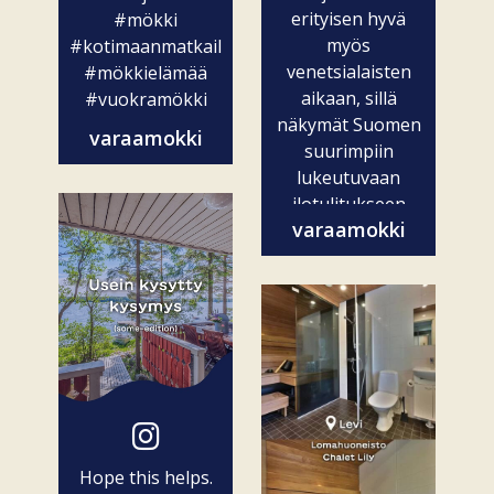
erityisen hyvä
#mökki
myös
#kotimaanmatkailu
venetsialaisten
#mökkielämää
aikaan, sillä
#vuokramökki
näkymät Suomen
varaamokki
suurimpiin
lukeutuvaan
ilotulitukseen
varaamokki
ovat vain...
Hope this helps.