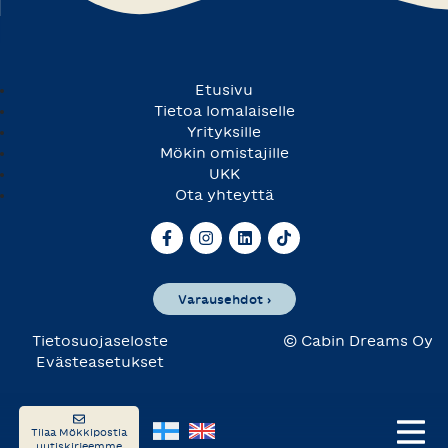
Etusivu
Tietoa lomalaiselle
Yrityksille
Mökin omistajille
UKK
Ota yhteyttä
Varausehdot ›
Tietosuojaseloste
© Cabin Dreams Oy
Evästeasetukset
Tilaa Mökkipostia
uutiskirjeemme