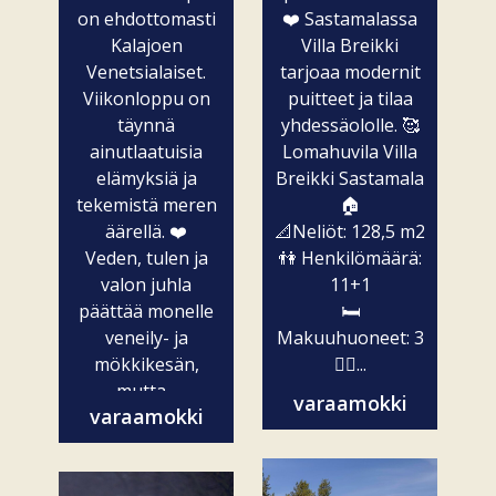
on ehdottomasti
❤️ Sastamalassa
Kalajoen
Villa Breikki
Venetsialaiset.
tarjoaa modernit
Viikonloppu on
puitteet ja tilaa
täynnä
yhdessäololle. 🥰
ainutlaatuisia
Lomahuvila Villa
elämyksiä ja
Breikki Sastamala
tekemistä meren
🏠
äärellä. ❤️
📐Neliöt: 128,5 m2
Veden, tulen ja
👫 Henkilömäärä:
valon juhla
11+1
päättää monelle
🛏️
veneily- ja
Makuuhuoneet: 3
mökkikesän,
🧖‍♀️...
mutta...
varaamokki
varaamokki