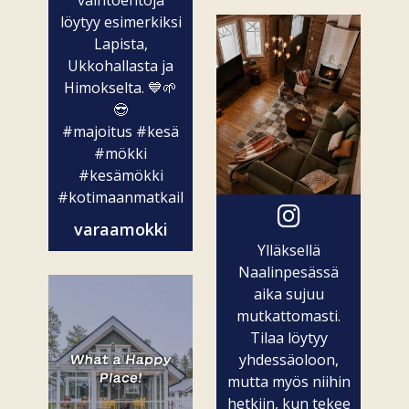
vaihtoehtoja
löytyy esimerkiksi
Lapista,
Ukkohallasta ja
Himokselta. 💙🌱
😎
#majoitus
#kesä
#mökki
#kesämökki
#kotimaanmatkailu
varaamokki
Ylläksellä
Naalinpesässä
aika sujuu
mutkattomasti.
Tilaa löytyy
yhdessäoloon,
mutta myös niihin
hetkiin, kun tekee