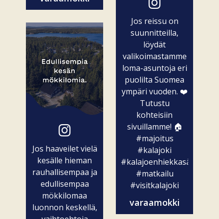
Jos reissu on
suunnitteilla,
löydät
valikoimastamme
loma-asuntoja eri
puolilta Suomea
ympäri vuoden. ❤️
Tutustu
kohteisiin
sivuillamme! 🏠
#majoitus
Jos haaveilet vielä
#kalajoki
kesälle hieman
#kalajoenhiekkasärkät
rauhallisempaa ja
#matkailu
edullisempaa
#visitkalajoki
mökkilomaa
varaamokki
luonnon keskellä,