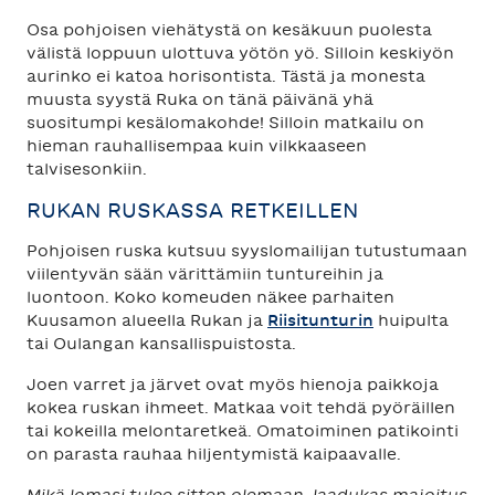
Osa pohjoisen viehätystä on kesäkuun puolesta
välistä loppuun ulottuva yötön yö. Silloin keskiyön
aurinko ei katoa horisontista. Tästä ja monesta
muusta syystä Ruka on tänä päivänä yhä
suositumpi kesälomakohde! Silloin matkailu on
hieman rauhallisempaa kuin vilkkaaseen
talvisesonkiin.
RUKAN RUSKASSA RETKEILLEN
Pohjoisen ruska kutsuu syyslomailijan tutustumaan
viilentyvän sään värittämiin tuntureihin ja
luontoon. Koko komeuden näkee parhaiten
Kuusamon alueella Rukan ja
Riisitunturin
huipulta
tai Oulangan kansallispuistosta.
Joen varret ja järvet ovat myös hienoja paikkoja
kokea ruskan ihmeet. Matkaa voit tehdä pyöräillen
tai kokeilla melontaretkeä. Omatoiminen patikointi
on parasta rauhaa hiljentymistä kaipaavalle.