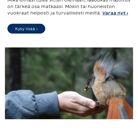
Mikä lomasi tulee sitten olemaan, laadukas majoitus
on tärkeä osa matkaasi. Mökin tai huoneiston
vuokraat helposti ja turvallisesti meiltä.
Varaa nyt ›
Kysy lisää ›