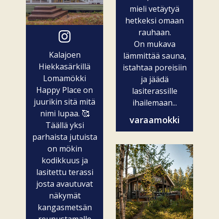
mieli vetäytyä
hetkeksi omaan
rauhaan.
On mukava
Kalajoen
lämmittää sauna,
Hiekkasärkillä
istahtaa poreisiin
Lomamökki
ja jäädä
Happy Place on
lasiterassille
juurikin sitä mitä
ihailemaan...
nimi lupaa. 🥰
varaamokki
Täällä yksi
parhaista jutuista
on mökin
kodikkuus ja
lasitettu terassi
josta avautuvat
näkymät
kangasmetsän
reunustamalle