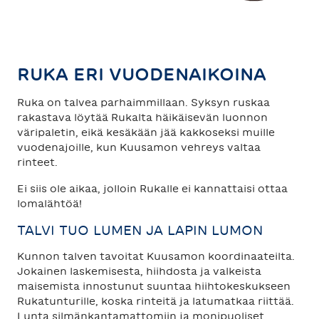
TAHKO
SAARISELKÄ
RUKA ERI VUODENAIKOINA
Ruka on talvea parhaimmillaan. Syksyn ruskaa
rakastava löytää Rukalta häikäisevän luonnon
väripaletin, eikä kesäkään jää kakkoseksi muille
vuodenajoille, kun Kuusamon vehreys valtaa
rinteet.
Ei siis ole aikaa, jolloin Rukalle ei kannattaisi ottaa
lomalähtöä!
TALVI TUO LUMEN JA LAPIN LUMON
Kunnon talven tavoitat Kuusamon koordinaateilta.
Jokainen laskemisesta, hiihdosta ja valkeista
maisemista innostunut suuntaa hiihtokeskukseen
Rukatunturille, koska rinteitä ja latumatkaa riittää.
Lunta silmänkantamattomiin ja monipuoliset