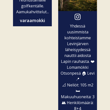
golfkentälle.
Aamukahvittelut...
varaamokki
Yhdessä
uusimmista
kohteistamme
Levinjärven
läheisyydessä
nauttii aidosta
Lapin rauhasta. ❤️
Lomamökki
Otsonpesä 🏠 Levi
📍
📐 Neliöt: 105 m2
🛏️
Makuuhuoneita: 3
👥 Henkilömäärä:
8+4