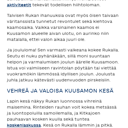
aktiviteetit
tekevät todellisen hiihtoloman.
Talvisen Rukan ihanuuksia ovat myös öisen taivaan
väritanssista tunnetut revontulet sekä kiehtova
kaamosaika. Vaikka varsinainen kaamos ei
Kuusamon alueelle aivan ulotu, on aurinko niin
matalalla, ettei valon aikaa juuri ole.
Ja joululoma! Sen varmasti valkeana kokee Rukalla.
Seutu ei nuku pyhänäkään, sillä moni suuntaan
helpon ja varmalumisen joulun äärelle Kuusamoon.
Istua voi valmiiseen ravintolan pöytään tai viettää
vuokramökin lämmössä idyllisen joulun. Joulusta
juhla jatkuu kätevästi uudenvuoden pirskeisiin.
VEHREÄ JA VALOISA KUUSAMON KESÄ
Lapin kesä näkyy Rukan luonnossa vihreinä
maisemina. Rinteiden rauhan voit kokea metsässä
ja luontopoluilla samoilemalla, ja Kitkajoen
pauhaavan kosken kuulla sekä tuntea
koskenlaskussa
. Kesä on Rukalla lämmin ja pitkä.