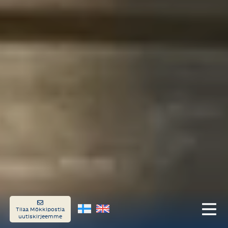
Tilaa Mökkipostia
uutiskirjeemme