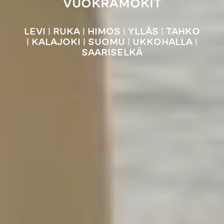
VUOKRAMÖKIT
LEVI
|
RUKA
|
HIMOS
|
YLLÄS
|
TAHKO
|
KALAJOKI
|
SUOMU
|
UKKOHALLA
|
SAARISELKÄ