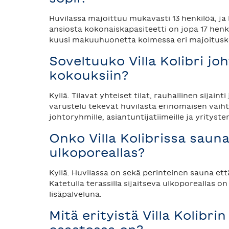
Huvilassa majoittuu mukavasti 13 henkilöä, ja
ansiosta kokonaiskapasiteetti on jopa 17 henk
kuusi makuuhuonetta kolmessa eri majoitus
Soveltuuko Villa Kolibri j
kokouksiin?
Kyllä. Tilavat yhteiset tilat, rauhallinen sijaint
varustelu tekevät huvilasta erinomaisen vai
johtoryhmille, asiantuntijatiimeille ja yritysten
Onko Villa Kolibrissa sauna
ulkoporeallas?
Kyllä. Huvilassa on sekä perinteinen sauna et
Katetulla terassilla sijaitseva ulkoporeallas o
lisäpalveluna.
Mitä erityistä Villa Kolibri