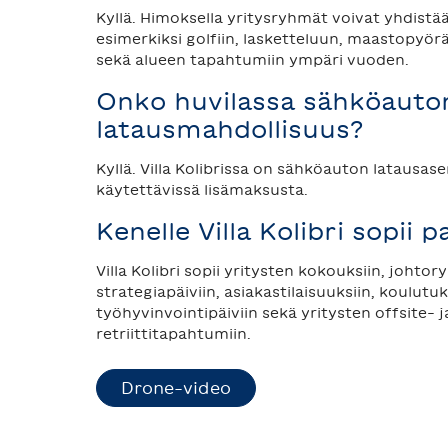
Kyllä. Himoksella yritysryhmät voivat yhdist
esimerkiksi golfiin, lasketteluun, maastopyöräi
sekä alueen tapahtumiin ympäri vuoden.
Onko huvilassa sähköauto
latausmahdollisuus?
Kyllä. Villa Kolibrissa on sähköauton latausas
käytettävissä lisämaksusta.
Kenelle Villa Kolibri sopii 
Villa Kolibri sopii yritysten kokouksiin, johto
strategiapäiviin, asiakastilaisuuksiin, koulutuk
työhyvinvointipäiviin sekä yritysten offsite- j
retriittitapahtumiin.
Drone-video