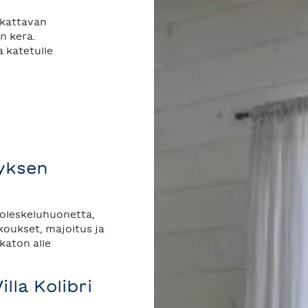
 kattavan
n kera.
a katetulle
tyksen
si oleskeluhuonetta,
oukset, majoitus ja
katon alle
lla Kolibri