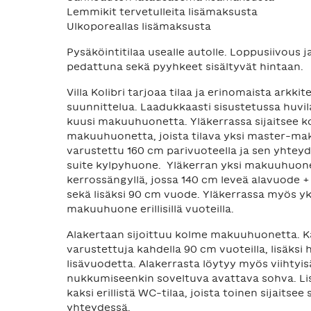
Lemmikit tervetulleita lisämaksusta
Ulkoporeallas lisämaksusta
Pysäköintitilaa usealle autolle. Loppusiivous j
pedattuna sekä pyyhkeet sisältyvät hintaan.
Villa Kolibri tarjoaa tilaa ja erinomaista arkki
suunnittelua. Laadukkaasti sisustetussa huvi
kuusi makuuhuonetta. Yläkerrassa sijaitsee 
makuuhuonetta, joista tilava yksi master-m
varustettu 160 cm parivuoteella ja sen yhtey
suite kylpyhuone. Yläkerran yksi makuuhuon
kerrossängyllä, jossa 140 cm leveä alavuode 
sekä lisäksi 90 cm vuode. Yläkerrassa myös y
makuuhuone erillisillä vuoteilla.
Alakertaan sijoittuu kolme makuuhuonetta. Ka
varustettuja kahdella 90 cm vuoteilla, lisäksi 
lisävuodetta. Alakerrasta löytyy myös viihtyisä
nukkumiseenkin soveltuva avattava sohva. Lis
kaksi erillistä WC-tilaa, joista toinen sijaitse
yhteydessä.