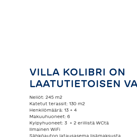
VILLA KOLIBRI ON
LAATUTIETOISEN V
Neliöt: 245 m2
Katetut terassit: 130 m2
Henkilömäärä: 13 + 4
Makuuhuoneet: 6
Kylpyhuoneet: 3 + 2 erillistä WCtä
Ilmainen WiFi
Sähköauton latausasema lisämaksusta