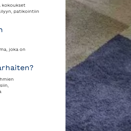
ää kokoukset
lyyn, patikointiin
n
ema, joka on
parhaiten?
ryhmien
siin,
a