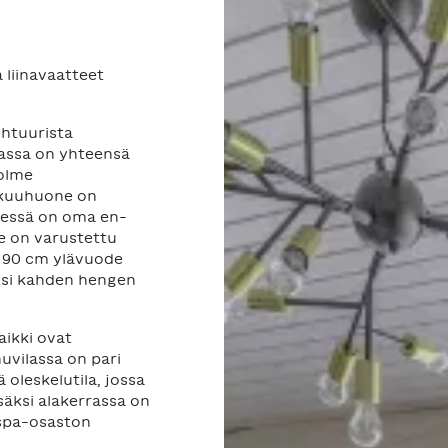
a liinavaatteet
tehtuurista
lassa on yhteensä
kolme
akuuhuone on
dessä on oma en-
e on varustettu
+ 90 cm ylävuode
ksi kahden hengen
ikki ovat
huvilassa on pari
 oleskelutila, jossa
äksi alakerrassa on
e spa-osaston