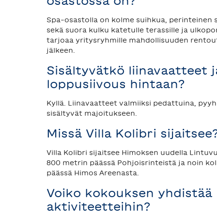
osastossa on?
Spa-osastolla on kolme suihkua, perinteinen
sekä suora kulku katetulle terassille ja ulkopo
tarjoaa yritysryhmille mahdollisuuden rento
jälkeen.
Sisältyvätkö liinavaatteet j
loppusiivous hintaan?
Kyllä. Liinavaatteet valmiiksi pedattuina, pyy
sisältyvät majoitukseen.
Missä Villa Kolibri sijaitsee
Villa Kolibri sijaitsee Himoksen uudella Lintuv
800 metrin päässä Pohjoisrinteistä ja noin ko
päässä Himos Areenasta.
Voiko kokouksen yhdistää
aktiviteetteihin?