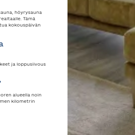
 sauna, höyrysauna
realtaalle. Tämä
utua kokouspäivän
a
hkeet ja loppusiivous
?
uoren alueella noin
lmen kilometrin