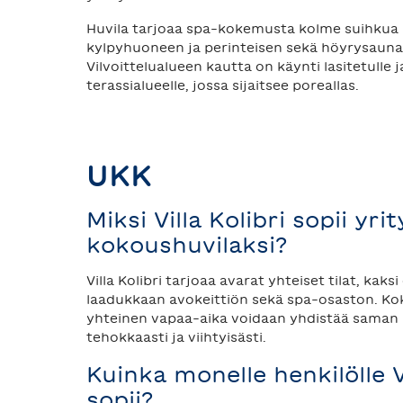
Huvila tarjoaa spa-kokemusta kolme suihkua
kylpyhuoneen ja perinteisen sekä höyrysauna
Vilvoittelualueen kautta on käynti lasitetulle j
terassialueelle, jossa sijaitsee poreallas.
UKK
Miksi Villa Kolibri sopii yri
kokoushuvilaksi?
Villa Kolibri tarjoaa avarat yhteiset tilat, kak
laadukkaan avokeittiön sekä spa-osaston. Kok
yhteinen vapaa-aika voidaan yhdistää saman 
tehokkaasti ja viihtyisästi.
Kuinka monelle henkilölle Vi
sopii?