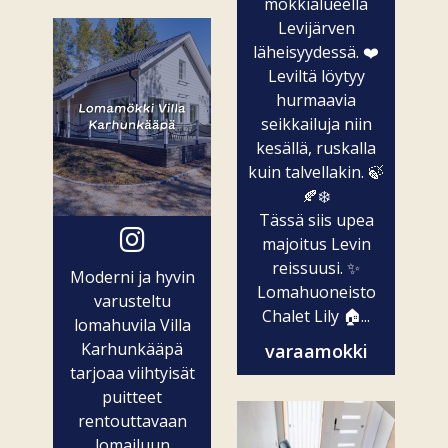
mökkialueella
Levijärven
läheisyydessä. ❤️
Leviltä löytyy
hurmaavia
seikkailuja niin
kesällä, ruskalla
kuin talvellakin. 🍃
🍂❄️
Tässä siis upea
majoitus Levin
reissuusi. ✨
Moderni ja hyvin
Lomahuoneisto
varusteltu
Chalet Lily 🏠...
lomahuvila Villa
Karhunkääpä
varaamokki
tarjoaa viihtyisät
puitteet
rentouttavaan
lomailuun