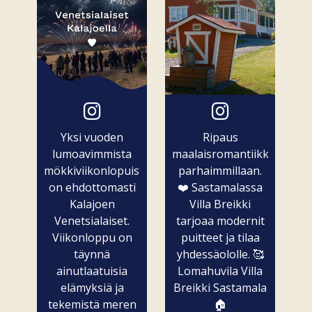
Yksi vuoden
Ripaus
lumoavimmista
maalaisromantiikkaa
mökkiviikonlopuista
parhaimmillaan.
on ehdottomasti
❤️ Sastamalassa
Kalajoen
Villa Breikki
Venetsialaiset.
tarjoaa modernit
Viikonloppu on
puitteet ja tilaa
täynnä
yhdessäololle. 🥰
ainutlaatuisia
Lomahuvila Villa
elämyksiä ja
Breikki Sastamala
tekemistä meren
🏠