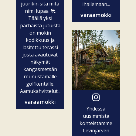
juurikin sitä mitä
ihailemaan...
nimi lupaa. 🥰
varaamokki
Täällä yksi
parhaista jutuista
on mökin
kodikkuus ja
lasitettu terassi
josta avautuvat
näkymät
kangasmetsän
reunustamalle
golfkentälle.
Aamukahvittelut...
varaamokki
Yhdessä
uusimmista
kohteistamme
Levinjärven