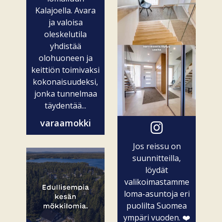
Kalajoella. Avara
ja valoisa
oleskelutila
yhdistää
olohuoneen ja
keittiön toimivaksi
kokonaisuudeksi,
jonka tunnelmaa
täydentää...
varaamokki
Jos reissu on
suunnitteilla,
löydät
valikoimastamme
loma-asuntoja eri
puolilta Suomea
ympäri vuoden. ❤️