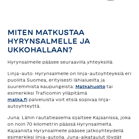
TAHKO
SAARISELKÄ
MITEN MATKUSTAA
HYRYNSALMELLE JA
UKKOHALLAAN?
Hyrynsalmelle pääsee seuraavilla yhteyksillä:
Linja-auto: Hyrynsalmelle on linja-autoyhteyksiä eri
puolilta Suomea, erityisesti lähialueilta ja
suuremmista kaupungeista.
Matkahuolto
tai
esimerkiksi Traficomin ylläpitämä
matka.fi
palveluista voit etsiä sopivaa linja-
autoyhteyttä.
Juna: Lähin rautatieasema sijaitsee Kajaanissa, joka
on noin 70 kilometrin päässä Hyrynsalmelta.
Kajaanista Hyrynsalmelle pääsee jatkoyhteydellä
esimerkiksi linja-autolla. Juna-aikataulut löydät