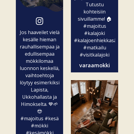
Tutustu
kohteisiin
sivuillamme! 🏠
#majoitus
Jos haaveilet vielä
#kalajoki
kesälle hieman
#kalajoenhiekkasärkät
rauhallisempaa ja
#matkailu
edullisempaa
#visitkalajoki
mökkilomaa
varaamokki
luonnon keskellä,
vaihtoehtoja
löytyy esimerkiksi
Lapista,
Ukkohallasta ja
Himokselta. 💙🌱
😎
#majoitus
#kesä
#mökki
#kesämökki