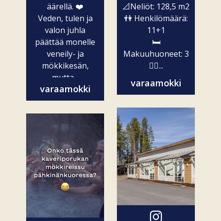
äärellä. ❤️
📐Neliöt: 128,5 m2
Veden, tulen ja
👫 Henkilömäärä:
valon juhla
11+1
päättää monelle
🛏️
veneily- ja
Makuuhuoneet: 3
mökkikesän,
🧖‍♀️...
mutta...
varaamokki
varaamokki