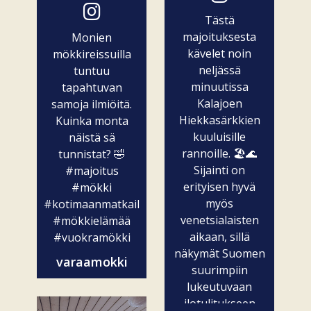
Tästä
majoituksesta
Monien
kävelet noin
mökkireissuilla
neljässä
tuntuu
minuutissa
tapahtuvan
Kalajoen
samoja ilmiöitä.
Hiekkasärkkien
Kuinka monta
kuuluisille
näistä sä
rannoille. 🏖️🌊
tunnistat? 🤣
Sijainti on
#majoitus
erityisen hyvä
#mökki
myös
#kotimaanmatkailu
venetsialaisten
#mökkielämää
aikaan, sillä
#vuokramökki
näkymät Suomen
varaamokki
suurimpiin
lukeutuvaan
ilotulitukseen