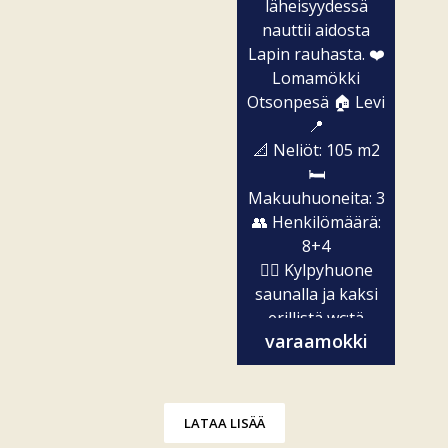
läheisyydessä
nauttii aidosta
Lapin rauhasta. ❤️
Lomamökki
Otsonpesä 🏠 Levi
📍
📐 Neliöt: 105 m2
🛏️
Makuuhuoneita: 3
👥 Henkilömäärä:
8+4
🧖‍♀️ Kylpyhuone
saunalla ja kaksi
erillistä wc:tä
varaamokki
✨...
LATAA LISÄÄ