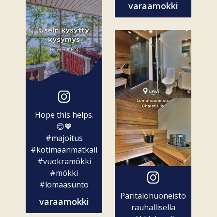
varaamokki
ovat vain...
Hope this helps.
😊💙
#majoitus
#kotimaanmatkailu
#vuokramökki
#mökki
#lomaasunto
Paritalohuoneisto
varaamokki
rauhallisella