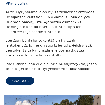
VR:n sivuilta
.
Auto: Hyrynsalmelle on hyvät tieliikenneyhteydet.
Se sijaitsee valtatie 5 (E63) varrella, joka on yksi
Suomen pääväylistä. Ajomatka esimerkiksi
Helsingistä kestää noin 7-8 tuntia riippuen
liikenteestä ja sääolosuhteista.
Lentäen: Lähin lentokenttä on Kajaanin
lentokenttä, jonne on suoria lentoja Helsingistä.
Lentokentältä Hyrynsalmelle voi matkustaa
vuokra-autolla tai linja-autolla.
Itse Ukkohallaan ei ole suoria bussiyhteyksiä, joten
taksi kujettaa sinut Hyrynsalmelta Ukkohallaan.
Kysy lisää ›