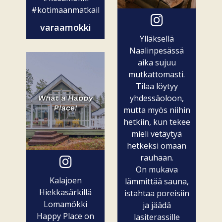
#kotimaanmatkailu
varaamokki
Ylläksellä
Naalinpesässä
aika sujuu
mutkattomasti.
Tilaa löytyy
yhdessäoloon,
mutta myös niihin
hetkiin, kun tekee
mieli vetäytyä
hetkeksi omaan
rauhaan.
On mukava
Kalajoen
lämmittää sauna,
Hiekkasärkillä
istahtaa poreisiin
Lomamökki
ja jäädä
Happy Place on
lasiterassille