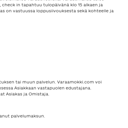
 check in tapahtuu tulopäivänä klo 15 alkaen ja
kas on vastuussa loppusiivouksesta sekä kohteelle ja
ituksen tai muun palvelun. Varaamokki.com voi
ksessa Asiakkaan vastapuolen edustajana.
at Asiakas ja Omistaja.
sanut palvelumaksun.