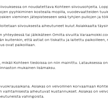
iivouksessa on noudatettava Kohteen siivousohjeita. Lopp
intojen pyyhkiminen kostealla mopilla, vuodevaatteiden tuu
roskien vieminen jätepisteeseen sekä tyhjien pullojen ja tölk
loitetaan siivouksesta aiheutuneet kulut Asiakkaalta täysi
n yhteydessä tai jälkikäteen Omilta sivuilta Varaamokki.co
än kuitenkin, että astiat on tiskattu ja laitettu paikoilleen
us ovat paikoillaan.
u, mikäli Kohteen tiedoissa on niin mainittu. Latauksessa 
hinnaston mukainen lisämaksu.
 vuokrausaikana. Asiakas on velvollinen korvaamaan Kohtee
n vaihtamisesta aiheutuvat kustannukset. Asiakas on velvo
iheutuneista vahingoista.