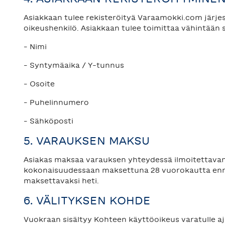
Asiakkaan tulee rekisteröityä Varaamokki.com järjest
oikeushenkilö. Asiakkaan tulee toimittaa vähintään
– Nimi
– Syntymäaika / Y-tunnus
– Osoite
– Puhelinnumero
– Sähköposti
5. VARAUKSEN MAKSU
Asiakas maksaa varauksen yhteydessä ilmoitettavan 
kokonaisuudessaan maksettuna 28 vuorokautta enne
maksettavaksi heti.
6. VÄLITYKSEN KOHDE
Vuokraan sisältyy Kohteen käyttöoikeus varatulle ajall