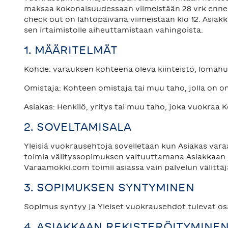
maksaa kokonaisuudessaan viimeistään 28 vrk ennen v
check out on lähtöpäivänä viimeistään klo 12. Asiak
sen irtaimistolle aiheuttamistaan vahingoista.
1. MÄÄRITELMÄT
Kohde: varauksen kohteena oleva kiinteistö, lomah
Omistaja: Kohteen omistaja tai muu taho, jolla on om
Asiakas: Henkilö, yritys tai muu taho, joka vuokraa 
2. SOVELTAMISALA
Yleisiä vuokrausehtoja sovelletaan kun Asiakas var
toimia välityssopimuksen valtuuttamana Asiakkaan j
Varaamokki.com toimii asiassa vain palvelun välittä
3. SOPIMUKSEN SYNTYMINEN
Sopimus syntyy ja Yleiset vuokrausehdot tulevat os
4. ASIAKKAAN REKISTERÖITYMINE