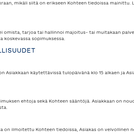
raan, mikäli siitä on erikseen Kohteen tiedoissa mainittu. L
 omista, tarjoa tai hallinnoi majoitus- tai muitakaan pal
ta koskevassa sopimuksessa.
LLISUUDET
 on Asiakkaan käytettävissä tulopäivänä klo 15 alkaen ja A
opimuksen ehtoja sekä Kohteen sääntöjä. Asiakkaan on no
sta.
ka on ilmoitettu Kohteen tiedoissa, Asiakas on velvollinen