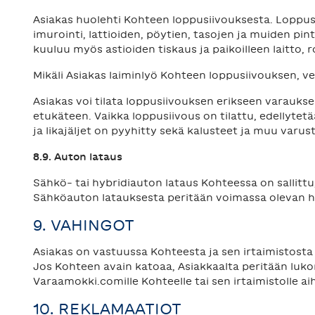
Asiakas huolehti Kohteen loppusiivouksesta. Loppus
imurointi, lattioiden, pöytien, tasojen ja muiden p
kuuluu myös astioiden tiskaus ja paikoilleen laitto, 
Mikäli Asiakas laiminlyö Kohteen loppusiivouksen, ve
Asiakas voi tilata loppusiivouksen erikseen varaukse
etukäteen. Vaikka loppusiivous on tilattu, edellytetä
ja likajäljet on pyyhitty sekä kalusteet ja muu varust
8.9. Auton lataus
Sähkö- tai hybridiauton lataus Kohteessa on sallitt
Sähköauton latauksesta peritään voimassa olevan 
9. VAHINGOT
Asiakas on vastuussa Kohteesta ja sen irtaimistosta
Jos Kohteen avain katoaa, Asiakkaalta peritään luko
Varaamokki.comille Kohteelle tai sen irtaimistolle a
10. REKLAMAATIOT