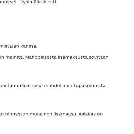
nnukset täysimääräisesti.
mistajan kanssa.
sin mainita. Mahdollisesta lisämaksusta sovitaan
t kustannukset sekä mahdollinen tupakoinnista
an hinnaston mukainen lisämaksu. Asiakas on