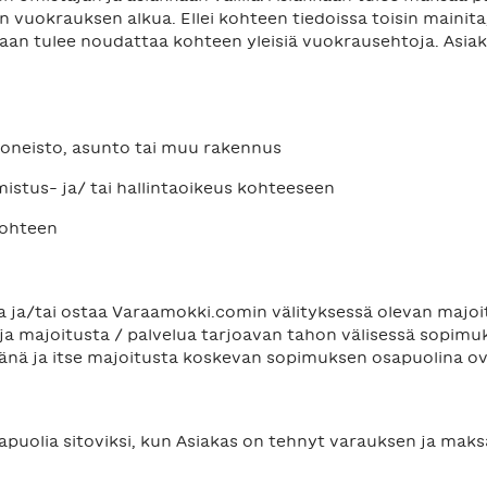
uokrauksen alkua. Ellei kohteen tiedoissa toisin mainita,
kaan tulee noudattaa kohteen yleisiä vuokrausehtoja. Asia
uoneisto, asunto tai muu rakennus
istus- ja/ tai hallintaoikeus kohteeseen
Kohteen
aa ja/tai ostaa Varaamokki.comin välityksessä olevan majo
a majoitusta / palvelua tarjoavan tahon välisessä sopimu
jänä ja itse majoitusta koskevan sopimuksen osapuolina ov
apuolia sitoviksi, kun Asiakas on tehnyt varauksen ja mak
N