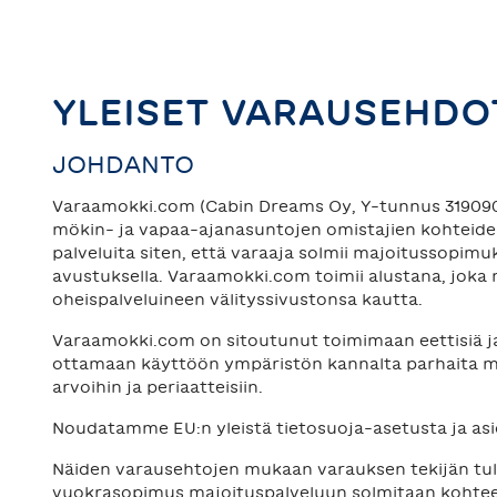
YLEISET VARAUSEHDO
JOHDANTO
Varaamokki.com (Cabin Dreams Oy, Y-tunnus 3190900
mökin- ja vapaa-ajanasuntojen omistajien kohteiden 
palveluita siten, että varaaja solmii majoitussopi
avustuksella. Varaamokki.com toimii alustana, joka 
oheispalveluineen välityssivustonsa kautta.
Varaamokki.com on sitoutunut toimimaan eettisiä j
ottamaan käyttöön ympäristön kannalta parhaita 
arvoihin ja periaatteisiin.
Noudatamme EU:n yleistä tietosuoja-asetusta ja asio
Näiden varausehtojen mukaan varauksen tekijän tulee
vuokrasopimus majoituspalveluun solmitaan kohteen