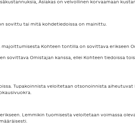
lisäkustannuksia, Asiakas on velvollinen korvaamaan kusta
on sovittu tai mitä kohdetiedoissa on mainittu.
 majoittumisesta Kohteen tontilla on sovittava erikseen O
een sovittava Omistajan kanssa, ellei Kohteen tiedoissa toi
loissa. Tupakoinnista veloitetaan otsonoinnista aiheutuva
okausivuokra.
erikseen. Lemmikin tuomisesta veloitetaan voimassa olev
määräisesti.