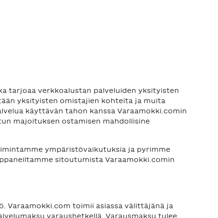
 tarjoaa verkkoalustan palveluiden yksityisten
tään yksityisten omistajien kohteita ja muita
 palvelua käyttävän tahon kanssa Varaamokki.comin
tetun majoituksen ostamisen mahdollisine
toimintamme ympäristövaikutuksia ja pyrimme
mppaneiltamme sitoutumista Varaamokki.comin
ö. Varaamokki.com toimii asiassa välittäjänä ja
palvelumaksu varaushetkellä. Varausmaksu tulee