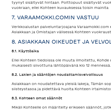
tyynyt sisältyvät hintaan. Polttopuut sisältyvät vuok
vuokraan, ellei Kohteen kuvauksessa toisin mainita
7. VARAAMOKKI.COMIN VASTUU
Verkkoalustan palveluntarjoajana Varaamokki.com ei
Asiakkaan ja Omistajan välisessä Kohteen vuokraus
8. ASIAKKAAN OIKEUDET JA VELVO
8.1. Käyttöaika
Ellei Kohteen tiedoissa ole muuta ilmoitettu, Kohde
mukaisesti siivottuna lähtöpäivänä klo 12 mennessä.
8.2. Lakien ja sääntöjen noudattamisvelvollisuus
Asiakkaan on noudatettava yleisiä lakeja, Tämän s
siisteystasoa ja pidettävä huolta Kohteen irtaimisto
8.3. Kohteen omat säännöt
Mikäli Kohteelle on määritelty erikseen säännöt, jot