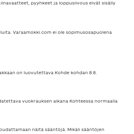
iinavaatteet, pyyhkeet ja loppusiivous eivät sisälly
veluita. Varaamokki.com ei ole sopimusosapuolena
siakkaan on luovutettava Kohde kohdan 8.8.
udatettava vuokrauksen aikana Kohteessa normaalia
 noudattamaan näitä sääntöjä. Mikäli sääntöjen