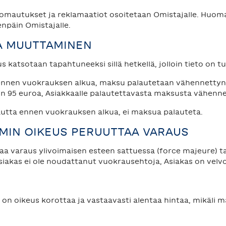
uomautukset ja reklamaatiot osoitetaan Omistajalle. Huom
enpäin Omistajalle.
JA MUUTTAMINEN
us katsotaan tapahtuneeksi sillä hetkellä, jolloin tieto on
 ennen vuokrauksen alkua, maksu palautetaan vähennettynä
95 euroa, Asiakkaalle palautettavasta maksusta vähenne
utta ennen vuokrauksen alkua, ei maksua palauteta.
OMIN OIKEUS PERUUTTAA VARAUS
aa varaus ylivoimaisen esteen sattuessa (force majeure) ta
siakas ei ole noudattanut vuokrausehtoja, Asiakas on vel
n oikeus korottaa ja vastaavasti alentaa hintaa, mikäli m