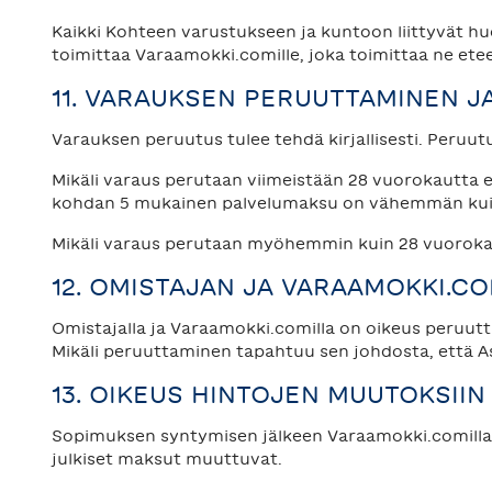
Kaikki Kohteen varustukseen ja kuntoon liittyvät h
toimittaa Varaamokki.comille, joka toimittaa ne ete
11. VARAUKSEN PERUUTTAMINEN 
Varauksen peruutus tulee tehdä kirjallisesti. Peruut
Mikäli varaus perutaan viimeistään 28 vuorokautta
kohdan 5 mukainen palvelumaksu on vähemmän kuin 
Mikäli varaus perutaan myöhemmin kuin 28 vuoroka
12. OMISTAJAN JA VARAAMOKKI.C
Omistajalla ja Varaamokki.comilla on oikeus peruutt
Mikäli peruuttaminen tapahtuu sen johdosta, että A
13. OIKEUS HINTOJEN MUUTOKSIIN
Sopimuksen syntymisen jälkeen Varaamokki.comilla o
julkiset maksut muuttuvat.