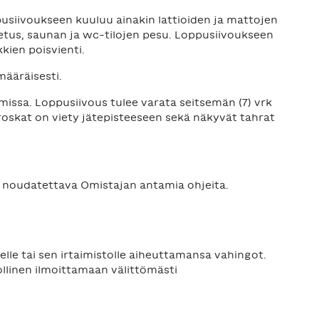
usiivoukseen kuuluu ainakin lattioiden ja mattojen
letus, saunan ja wc-tilojen pesu. Loppusiivoukseen
kien poisvienti.
määräisesti.
missa. Loppusiivous tulee varata seitsemän (7) vrk
, roskat on viety jätepisteeseen sekä näkyvät tahrat
on noudatettava Omistajan antamia ohjeita.
lle tai sen irtaimistolle aiheuttamansa vahingot.
llinen ilmoittamaan välittömästi