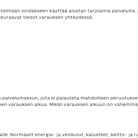
elmään voidakseen käyttää alustan tarjoamia palveluita. Asi
 seuraavat tiedot varauksen yhteydessä:
palvelumaksun, jota ei palauteta mahdollisen peruutuksen
n varauksen alkua. Mikäli varauksen alkuun on vähemmän
e. Normaalit energia- ja vesikulut, kalusteet, keitto- ja ru