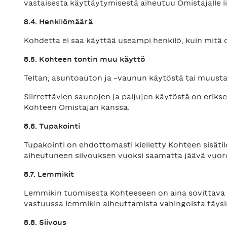
vastaisesta käyttäytymisestä aiheutuu Omistajalle 
8.4. Henkilömäärä
Kohdetta ei saa käyttää useampi henkilö, kuin mitä 
8.5. Kohteen tontin muu käyttö
Teltan, asuntoauton ja -vaunun käytöstä tai muusta
Siirrettävien saunojen ja paljujen käytöstä on eriks
Kohteen Omistajan kanssa.
8.6. Tupakointi
Tupakointi on ehdottomasti kielletty Kohteen sisäti
aiheutuneen siivouksen vuoksi saamatta jäävä vuor
8.7. Lemmikit
Lemmikin tuomisesta Kohteeseen on aina sovittava 
vastuussa lemmikin aiheuttamista vahingoista täysi
8.8. Siivous