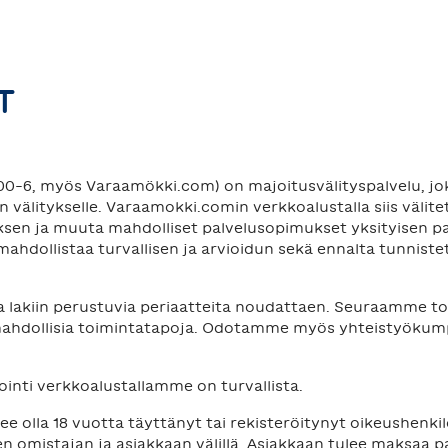
T
-6, myös Varaamökki.com) on majoitusvälityspalvelu, joka
välitykselle. Varaamokki.comin verkkoalustalla siis välite
muksen ja muuta mahdolliset palvelusopimukset yksityisen
mahdollistaa turvallisen ja arvioidun sekä ennalta tunnis
a lakiin perustuvia periaatteita noudattaen. Seuraamme 
mahdollisia toimintatapoja. Odotamme myös yhteistyöku
inti verkkoalustallamme on turvallista.
 olla 18 vuotta täyttänyt tai rekisteröitynyt oikeushenkil
 omistajan ja asiakkaan välillä. Asiakkaan tulee maksaa 