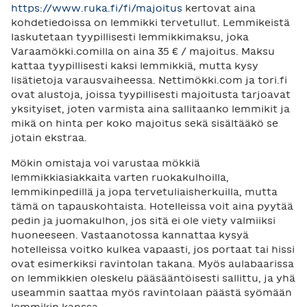
https://www.ruka.fi/fi/majoitus
kertovat aina
kohdetiedoissa on lemmikki tervetullut. Lemmikeistä
laskutetaan tyypillisesti lemmikkimaksu, joka
Varaamökki.comilla on aina 35 € / majoitus. Maksu
kattaa tyypillisesti kaksi lemmikkiä, mutta kysy
lisätietoja varausvaiheessa. Nettimökki.com ja tori.fi
ovat alustoja, joissa tyypillisesti majoitusta tarjoavat
yksityiset, joten varmista aina sallitaanko lemmikit ja
mikä on hinta per koko majoitus sekä sisältääkö se
jotain ekstraa.
Mökin omistaja voi varustaa mökkiä
lemmikkiasiakkaita varten ruokakulhoilla,
lemmikinpedillä ja jopa tervetuliaisherkuilla, mutta
tämä on tapauskohtaista. Hotelleissa voit aina pyytää
pedin ja juomakulhon, jos sitä ei ole viety valmiiksi
huoneeseen. Vastaanotossa kannattaa kysyä
hotelleissa voitko kulkea vapaasti, jos portaat tai hissi
ovat esimerkiksi ravintolan takana. Myös aulabaarissa
on lemmikkien oleskelu pääsääntöisesti sallittu, ja yhä
useammin saattaa myös ravintolaan päästä syömään