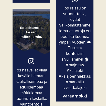
Jos reissu on
suunnitteilla,
löydät
valikoimastamme
loma-asuntoja eri
puolilta Suomea
ympäri vuoden. ❤️
Tutustu
kohteisiin
sivuillamme! 🏠
#majoitus
Jos haaveilet vielä
#kalajoki
kesälle hieman
#kalajoenhiekkasärkät
rauhallisempaa ja
#matkailu
edullisempaa
#visitkalajoki
mökkilomaa
varaamokki
luonnon keskellä,
vaihtoehtoja