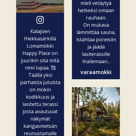
mieli vetäytyä
hetkeksi omaan
rauhaan.
On mukava
Kalajoen
lämmittää sauna,
Hiekkasärkillä
istahtaa poreisiin
Lomamökki
ja jäädä
Happy Place on
lasiterassille
juurikin sitä mitä
ihailemaan...
nimi lupaa. 🥰
varaamokki
Täällä yksi
parhaista jutuista
on mökin
kodikkuus ja
lasitettu terassi
josta avautuvat
näkymät
kangasmetsän
reunustamalle