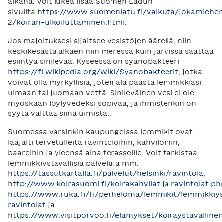
aikana. Voit lukea lisää Suomen Ladun
sivuilta
https://www.suomenlatu.fi/vaikuta/jokamiehe
2/koiran-ulkoiluttaminen.html
.
Jos majoituksesi sijaitsee vesistöjen äärellä, niin
keskikesästä alkaen niin meressä kuin järvissä saattaa
esiintyä sinilevää. Kyseessä on syanobakteeri
https://fi.wikipedia.org/wiki/Syanobakteerit
, jotka
voivat olla myrkyllisiä, joten älä päästä lemmikkiäsi
uimaan tai juomaan vettä. Sinileväinen vesi ei ole
myöskään löylyvedeksi sopivaa, ja ihmistenkin on
syytä välttää siinä uimista..
Suomessa varsinkin kaupungeissa lemmikit ovat
laajalti tervetulleita ravintoloihin, kahviloihin,
baareihin ja yleensä aina terasseille. Voit tarkistaa
lemmikkiystävällisiä palveluja mm.
https://tassutkartalla.fi/palvelut/helsinki/ravintola
,
http://www.koirasuomi.fi/koirakahvilat_ja_ravintolat.ph
https://www.ruka.fi/fi/perheloma/lemmikit/lemmikkiyst
ravintolat
ja
https://www.visitporvoo.fi/elamykset/koiraystavalline