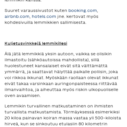
lemmikin kanssa.
Suuret varaussivustot kuten
booking.com
,
airbnb.com
,
hotels.com
jne. kertovat myös
kohdesivuilla lemmikkien sallimisesta.
Kuljetusvinkkejä lemmikillesi
Älä jätä lemmikkiä yksin autoon, vaikka se olisikin
ilmastoitu (sähköautoissa mahdollista), sillä
huolestuneet kansalaiset eivät sitä välttämättä
ymmärrä, ja saattavat hälyttää paikalle poliisin, joka
voi rikkoa ikkunat. Myöskään raollaan olevat ikkunat
eivät takaa varsinkaan auringonpaisteessa riittävää
ilmanvaihtoa, ja aiheuttaa myös riskin ulkopuoliselle
oven avaamisen.
Lemmikin turvallinen matkustaminen on ihmisten
turvallista matkustamista. Törmäyksessä esimerkiksi
20 kiloa painavan koiran massa vastaa yli 500-kiloista
hirveä, kun se sinkoutuu etulasiin 80 kilometrin