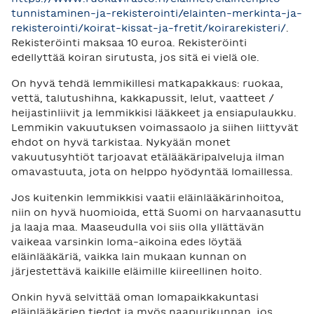
tunnistaminen-ja-rekisterointi/elainten-merkinta-ja-
rekisterointi/koirat-kissat-ja-fretit/koirarekisteri/
.
Rekisteröinti maksaa 10 euroa. Rekisteröinti
edellyttää koiran sirutusta, jos sitä ei vielä ole.
On hyvä tehdä lemmikillesi matkapakkaus: ruokaa,
vettä, talutushihna, kakkapussit, lelut, vaatteet /
heijastinliivit ja lemmikkisi lääkkeet ja ensiapulaukku.
Lemmikin vakuutuksen voimassaolo ja siihen liittyvät
ehdot on hyvä tarkistaa. Nykyään monet
vakuutusyhtiöt tarjoavat etälääkäripalveluja ilman
omavastuuta, jota on helppo hyödyntää lomaillessa.
Jos kuitenkin lemmikkisi vaatii eläinlääkärinhoitoa,
niin on hyvä huomioida, että Suomi on harvaanasuttu
ja laaja maa. Maaseudulla voi siis olla yllättävän
vaikeaa varsinkin loma-aikoina edes löytää
eläinlääkäriä, vaikka lain mukaan kunnan on
järjestettävä kaikille eläimille kiireellinen hoito.
Onkin hyvä selvittää oman lomapaikkakuntasi
eläinlääkärien tiedot ja myös naapurikunnan, jos