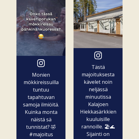
Tästä
majoituksesta
Monien
kävelet noin
mökkireissuilla
neljässä
tuntuu
minuutissa
tapahtuvan
Kalajoen
samoja ilmiöitä.
Hiekkasärkkien
Kuinka monta
kuuluisille
näistä sä
rannoille. 🏖️🌊
tunnistat? 🤣
Sijainti on
#majoitus