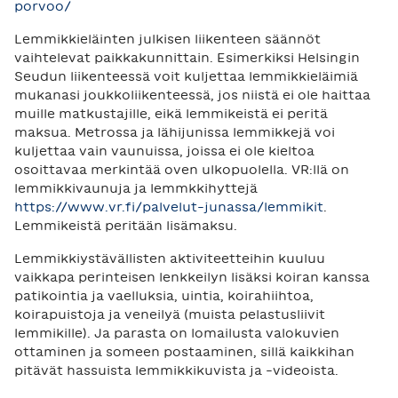
porvoo/
Lemmikkieläinten julkisen liikenteen säännöt
vaihtelevat paikkakunnittain. Esimerkiksi Helsingin
Seudun liikenteessä voit kuljettaa lemmikkieläimiä
mukanasi joukkoliikenteessä, jos niistä ei ole haittaa
muille matkustajille, eikä lemmikeistä ei peritä
maksua. Metrossa ja lähijunissa lemmikkejä voi
kuljettaa vain vaunuissa, joissa ei ole kieltoa
osoittavaa merkintää oven ulkopuolella. VR:llä on
lemmikkivaunuja ja lemmkkihyttejä
https://www.vr.fi/palvelut-junassa/lemmikit
.
Lemmikeistä peritään lisämaksu.
Lemmikkiystävällisten aktiviteetteihin kuuluu
vaikkapa perinteisen lenkkeilyn lisäksi koiran kanssa
patikointia ja vaelluksia, uintia, koirahiihtoa,
koirapuistoja ja veneilyä (muista pelastusliivit
lemmikille). Ja parasta on lomailusta valokuvien
ottaminen ja someen postaaminen, sillä kaikkihan
pitävät hassuista lemmikkikuvista ja -videoista.