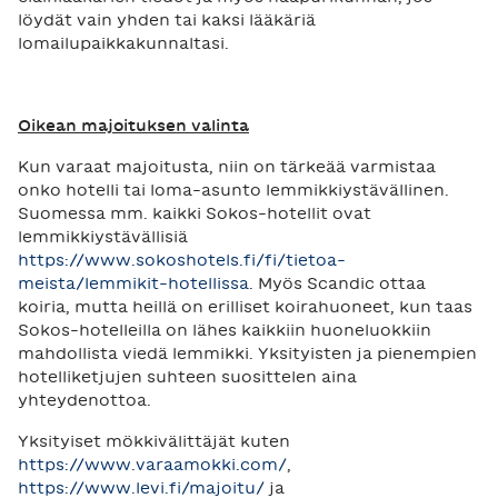
löydät vain yhden tai kaksi lääkäriä
lomailupaikkakunnaltasi.
Oikean majoituksen valinta
Kun varaat majoitusta, niin on tärkeää varmistaa
onko hotelli tai loma-asunto lemmikkiystävällinen.
Suomessa mm. kaikki Sokos-hotellit ovat
lemmikkiystävällisiä
https://www.sokoshotels.fi/fi/tietoa-
meista/lemmikit-hotellissa
. Myös Scandic ottaa
koiria, mutta heillä on erilliset koirahuoneet, kun taas
Sokos-hotelleilla on lähes kaikkiin huoneluokkiin
mahdollista viedä lemmikki. Yksityisten ja pienempien
hotelliketjujen suhteen suosittelen aina
yhteydenottoa.
Yksityiset mökkivälittäjät kuten
https://www.varaamokki.com/
,
https://www.levi.fi/majoitu/
ja