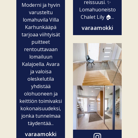
reissuusi. ✨
Moderni ja hyvin
Lomahuoneisto
varusteltu
Chalet Lily 🏠...
lomahuvila Villa
Karhunkääpä
varaamokki
tarjoaa viihtyisät
puitteet
rentouttavaan
lomailuun
Kalajoella. Avara
ja valoisa
oleskelutila
yhdistää
olohuoneen ja
keittiön toimivaksi
kokonaisuudeksi,
jonka tunnelmaa
täydentää...
varaamokki