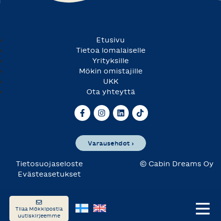
Etusivu
Tietoa lomalaiselle
Yrityksille
Mökin omistajille
UKK
Ota yhteyttä
Varausehdot ›
Tietosuojaseloste
© Cabin Dreams Oy
Evästeasetukset
Tilaa Mökkipostia
uutiskirjeemme