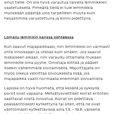
sinut tielle. On siis hyvä varautua talvella lemmikkien
vaatetuksella. Pimeällä tiellä ei tule lemmikkiä
myöskään päästää ulos tarpeilleen muuta kuin
heijastimilla varustettuna ja kiinni pidettynä.
Lomailu lemmikin kanssa kohteessa
Kun saavut majapaikkaasi, niin lemmikkisi on varmasti
yhtä innoissaan ja utelias kuin sinäkin. Jos saavut
loskaiseen aikaan, niin varaudu ottamalla mukaan
lemmikille oma pyyhe. Omistaja kiittää ja pääset
itsekin vähemmällä siivoamisella. Majoittajalla on
myös oikeus veloittaa siivouksesta lisää, jos
majapaikka vaatii normaalia enemmän siivoamista.
Lapissa on hyvä huomata, että kesällä ja syksyllä
porot ovat vapaana. Metsätysviettiset koirat eritoten
saattavat niistä innostua. Koirat on pidettävä
pääsääntöisesti kytkettynä tai siten, että ne ovat
välittömästi kytkettävissä aina 1.3. – 19.8. välisenä