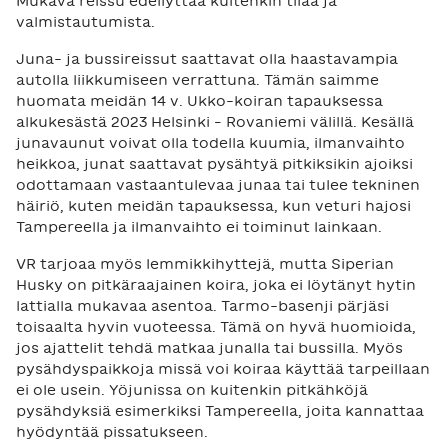
Mukava reissu edellyttää kuitenkin tilaa ja
valmistautumista.
Juna- ja bussireissut saattavat olla haastavampia
autolla liikkumiseen verrattuna. Tämän saimme
huomata meidän 14 v. Ukko-koiran tapauksessa
alkukesästä 2023 Helsinki – Rovaniemi välillä. Kesällä
junavaunut voivat olla todella kuumia, ilmanvaihto
heikkoa, junat saattavat pysähtyä pitkiksikin ajoiksi
odottamaan vastaantulevaa junaa tai tulee tekninen
häiriö, kuten meidän tapauksessa, kun veturi hajosi
Tampereella ja ilmanvaihto ei toiminut lainkaan.
VR tarjoaa myös lemmikkihyttejä, mutta Siperian
Husky on pitkäraajainen koira, joka ei löytänyt hytin
lattialla mukavaa asentoa. Tarmo-basenji pärjäsi
toisaalta hyvin vuoteessa. Tämä on hyvä huomioida,
jos ajattelit tehdä matkaa junalla tai bussilla. Myös
pysähdyspaikkoja missä voi koiraa käyttää tarpeillaan
ei ole usein. Yöjunissa on kuitenkin pitkähköjä
pysähdyksiä esimerkiksi Tampereella, joita kannattaa
hyödyntää pissatukseen.