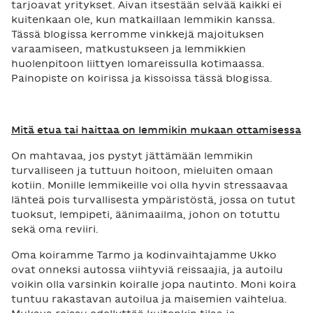
tarjoavat yritykset. Aivan itsestään selvää kaikki ei
kuitenkaan ole, kun matkaillaan lemmikin kanssa.
Tässä blogissa kerromme vinkkejä majoituksen
varaamiseen, matkustukseen ja lemmikkien
huolenpitoon liittyen lomareissulla kotimaassa.
Painopiste on koirissa ja kissoissa tässä blogissa.
Mitä etua tai haittaa on lemmikin mukaan ottamisessa
On mahtavaa, jos pystyt jättämään lemmikin
turvalliseen ja tuttuun hoitoon, mieluiten omaan
kotiin. Monille lemmikeille voi olla hyvin stressaavaa
lähteä pois turvallisesta ympäristöstä, jossa on tutut
tuoksut, lempipeti, äänimaailma, johon on totuttu
sekä oma reviiri.
Oma koiramme Tarmo ja kodinvaihtajamme Ukko
ovat onneksi autossa viihtyviä reissaajia, ja autoilu
voikin olla varsinkin koiralle jopa nautinto. Moni koira
tuntuu rakastavan autoilua ja maisemien vaihtelua.