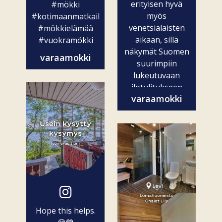
erityisen hyvä
#mökki
myös
#kotimaanmatkailu
venetsialaisten
#mökkielämää
aikaan, sillä
#vuokramökki
näkymät Suomen
varaamokki
suurimpiin
lukeutuvaan
ilotulitukseen
varaamokki
ovat vain...
Hope this helps.