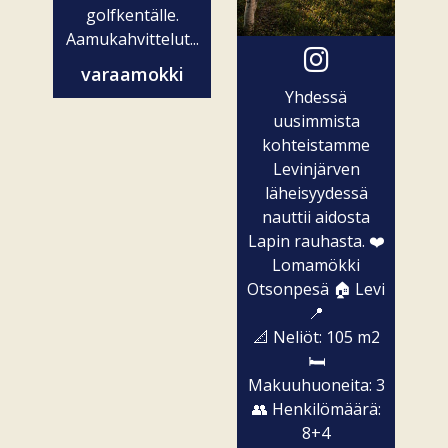
golfkentälle.
Aamukahvittelut...
varaamokki
Yhdessä
uusimmista
kohteistamme
Levinjärven
läheisyydessä
nauttii aidosta
Lapin rauhasta. ❤️
Lomamökki
Otsonpesä 🏠 Levi
📍
📐 Neliöt: 105 m2
🛏️
Makuuhuoneita: 3
👥 Henkilömäärä:
8+4