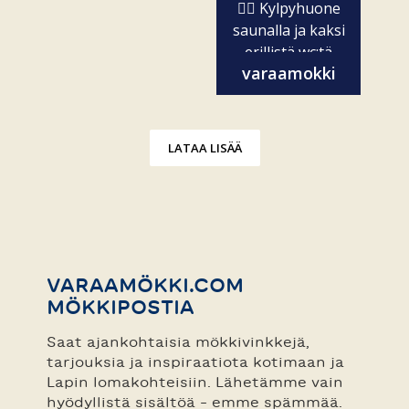
🧖‍♀️ Kylpyhuone
saunalla ja kaksi
erillistä wc:tä
varaamokki
✨...
LATAA LISÄÄ
VARAAMÖKKI.COM
MÖKKIPOSTIA
Saat ajankohtaisia mökkivinkkejä,
tarjouksia ja inspiraatiota kotimaan ja
Lapin lomakohteisiin. Lähetämme vain
hyödyllistä sisältöä – emme spämmää.