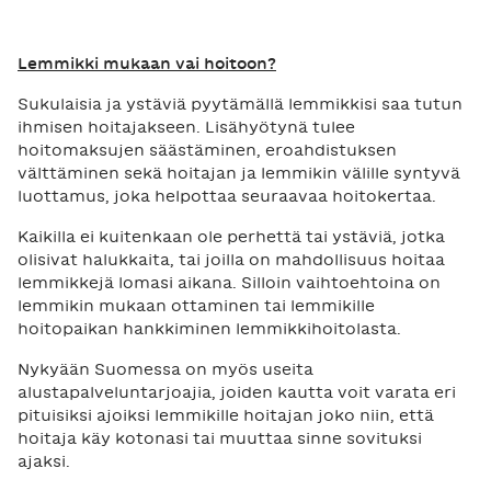
Lemmikki mukaan vai hoitoon?
Sukulaisia ja ystäviä pyytämällä lemmikkisi saa tutun
ihmisen hoitajakseen. Lisähyötynä tulee
hoitomaksujen säästäminen, eroahdistuksen
välttäminen sekä hoitajan ja lemmikin välille syntyvä
luottamus, joka helpottaa seuraavaa hoitokertaa.
Kaikilla ei kuitenkaan ole perhettä tai ystäviä, jotka
olisivat halukkaita, tai joilla on mahdollisuus hoitaa
lemmikkejä lomasi aikana. Silloin vaihtoehtoina on
lemmikin mukaan ottaminen tai lemmikille
hoitopaikan hankkiminen lemmikkihoitolasta.
Nykyään Suomessa on myös useita
alustapalveluntarjoajia, joiden kautta voit varata eri
pituisiksi ajoiksi lemmikille hoitajan joko niin, että
hoitaja käy kotonasi tai muuttaa sinne sovituksi
ajaksi.