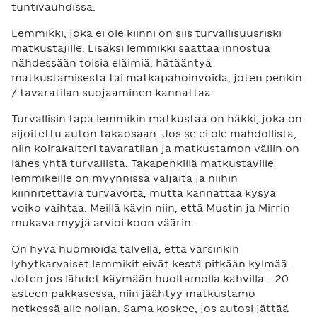
tuntivauhdissa.
Lemmikki, joka ei ole kiinni on siis turvallisuusriski
matkustajille. Lisäksi lemmikki saattaa innostua
nähdessään toisia eläimiä, hätääntyä
matkustamisesta tai matkapahoinvoida, joten penkin
/ tavaratilan suojaaminen kannattaa.
Turvallisin tapa lemmikin matkustaa on häkki, joka on
sijoitettu auton takaosaan. Jos se ei ole mahdollista,
niin koirakalteri tavaratilan ja matkustamon väliin on
lähes yhtä turvallista. Takapenkillä matkustaville
lemmikeille on myynnissä valjaita ja niihin
kiinnitettäviä turvavöitä, mutta kannattaa kysyä
voiko vaihtaa. Meillä kävin niin, että Mustin ja Mirrin
mukava myyjä arvioi koon väärin.
On hyvä huomioida talvella, että varsinkin
lyhytkarvaiset lemmikit eivät kestä pitkään kylmää.
Joten jos lähdet käymään huoltamolla kahvilla – 20
asteen pakkasessa, niin jäähtyy matkustamo
hetkessä alle nollan. Sama koskee, jos autosi jättää