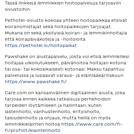
Tässä linkkejä lemmikkien hoitopalveluja tarjoaviin
sivustoihin:
Pethotel-sivusto kokoaa yhteen hoitopaikkaa etsivät
koiranomistajat sekä hoitopaikkojen tarjoajat.
Mukana on sekä yksityisiä koiran- ja lemmikinhoitajia
että koirapäiväkoteja ja -hoitoloita
https://pethotel.io/hoitopaikat
Pawshake on alustapalvelu, josta voi etsiä lemmikillesi
hoitajaa ulkoilutukseen, päivähoitoa hoitajan kotona
tai osa- tai kokoaikaisesti kotonasi. Maksu tapahtuu
palvelussa ja lupaavat varaus- ja eläinlääkäritakuun
https://www.pawshake.fi/
Care.com on kansainvälinen digitaalinen alusta, joka
tarjoaa ennen kaikkea ratkaisuja perhehoidon
tarpeiden löytämiseen ja hallintaan, kuten
lastenhoito, vanhustenhoito, erityishoito,
taloudenhoito ja ohjaus, mutta heillä on myös
lemmikkieläinten hoitoa
https://www.care.com/fi-
fi/profiilit/elaintenhoito