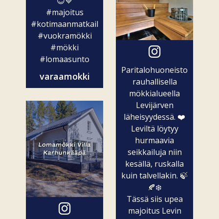
😊💙
#majoitus
#kotimaanmatkailu
#vuokramökki
#mökki
#lomaasunto
Paritalohuoneisto
varaamokki
rauhallisella
mökkialueella
Levijärven
läheisyydessä. ❤️
Leviltä löytyy
hurmaavia
seikkailuja niin
kesällä, ruskalla
kuin talvellakin. 🍃
🍂❄️
Tässä siis upea
majoitus Levin