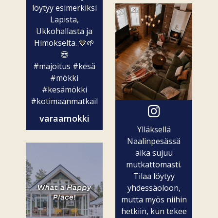
löytyy esimerkiksi
Lapista,
Ukkohallasta ja
Himokselta. 💙🌱
😎
#majoitus
#kesä
#mökki
#kesämökki
#kotimaanmatkailu
varaamokki
Ylläksellä
Naalinpesässä
aika sujuu
mutkattomasti.
Tilaa löytyy
yhdessäoloon,
mutta myös niihin
hetkiin, kun tekee