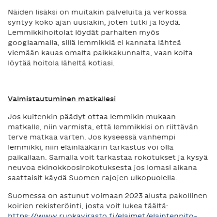
Näiden lisäksi on muitakin palveluita ja verkossa
syntyy koko ajan uusiakin, joten tutki ja löydä.
Lemmikkihoitolat löydät parhaiten myös
googlaamalla, sillä lemmikkiä ei kannata lähteä
viemään kauas omalta paikkakunnalta, vaan koita
löytää hoitola läheltä kotiasi.
Valmistautuminen matkallesi
Jos kuitenkin päädyt ottaa lemmikin mukaan
matkalle, niin varmista, että lemmikkisi on riittävän
terve matkaa varten. Jos kyseessä vanhempi
lemmikki, niin eläinlääkärin tarkastus voi olla
paikallaan. Samalla voit tarkastaa rokotukset ja kysyä
neuvoa ekinokkoosirokotuksesta jos lomasi aikana
saattaisit käydä Suomen rajojen ulkopuolella.
Suomessa on astunut voimaan 2023 alusta pakollinen
koirien rekisteröinti, josta voit lukea täältä:
https://www.ruokavirasto.fi/elaimet/elaintenpito-