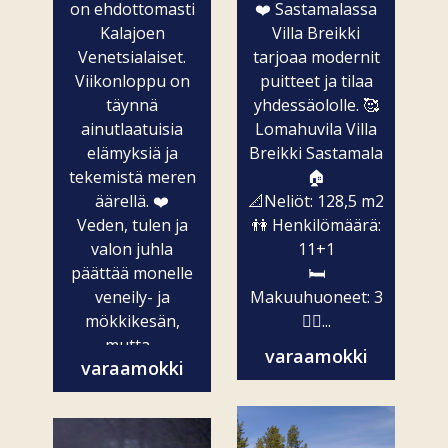
on ehdottomasti
❤️ Sastamalassa
Kalajoen
Villa Breikki
Venetsialaiset.
tarjoaa modernit
Viikonloppu on
puitteet ja tilaa
täynnä
yhdessäololle. 🥰
ainutlaatuisia
Lomahuvila Villa
elämyksiä ja
Breikki Sastamala
tekemistä meren
🏠
äärellä. ❤️
📐Neliöt: 128,5 m2
Veden, tulen ja
👫 Henkilömäärä:
valon juhla
11+1
päättää monelle
🛏️
veneily- ja
Makuuhuoneet: 3
mökkikesän,
🧖‍♀️...
mutta...
varaamokki
varaamokki