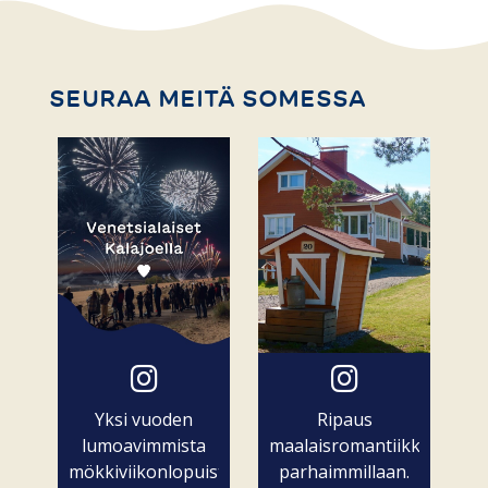
SEURAA MEITÄ SOMESSA
Yksi vuoden
Ripaus
lumoavimmista
maalaisromantiikkaa
mökkiviikonlopuista
parhaimmillaan.