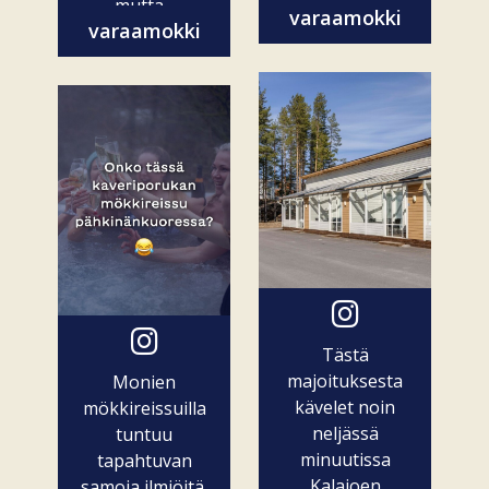
mutta...
varaamokki
varaamokki
Tästä
majoituksesta
Monien
kävelet noin
mökkireissuilla
neljässä
tuntuu
minuutissa
tapahtuvan
Kalajoen
samoja ilmiöitä.