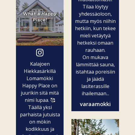
Tilaa löytyy
yhdessäoloon,
mutta myös niihin
hetkiin, kun tekee
mieli vetäytyä
hetkeksi omaan
rauhaan.
On mukava
Kalajoen
lämmittää sauna,
Hiekkasärkillä
istahtaa poreisiin
Lomamökki
ja jäädä
Happy Place on
lasiterassille
juurikin sitä mitä
ihailemaan...
nimi lupaa. 🥰
varaamokki
Täällä yksi
parhaista jutuista
on mökin
kodikkuus ja