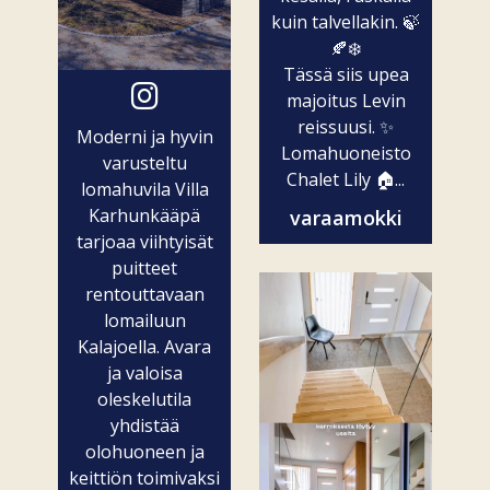
kuin talvellakin. 🍃
🍂❄️
Tässä siis upea
majoitus Levin
reissuusi. ✨
Moderni ja hyvin
Lomahuoneisto
varusteltu
Chalet Lily 🏠...
lomahuvila Villa
Karhunkääpä
varaamokki
tarjoaa viihtyisät
puitteet
rentouttavaan
lomailuun
Kalajoella. Avara
ja valoisa
oleskelutila
yhdistää
olohuoneen ja
keittiön toimivaksi