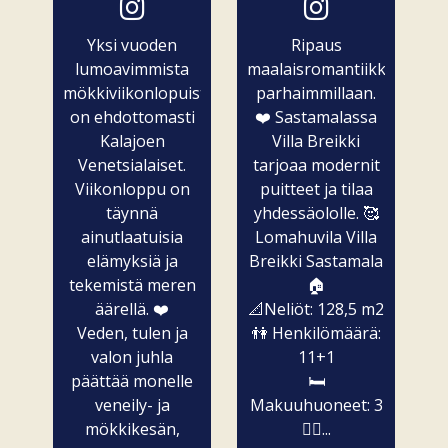
Yksi vuoden
Ripaus
lumoavimmista
maalaisromantiikkaa
mökkiviikonlopuista
parhaimmillaan.
on ehdottomasti
❤️ Sastamalassa
Kalajoen
Villa Breikki
Venetsialaiset.
tarjoaa modernit
Viikonloppu on
puitteet ja tilaa
täynnä
yhdessäololle. 🥰
ainutlaatuisia
Lomahuvila Villa
elämyksiä ja
Breikki Sastamala
tekemistä meren
🏠
äärellä. ❤️
📐Neliöt: 128,5 m2
Veden, tulen ja
👫 Henkilömäärä:
valon juhla
11+1
päättää monelle
🛏️
veneily- ja
Makuuhuoneet: 3
mökkikesän,
🧖‍♀️...