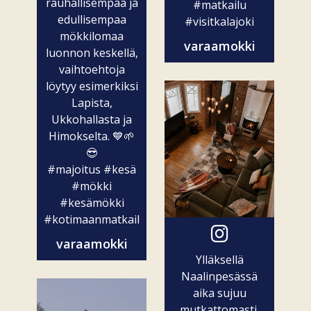
rauhallisempaa ja
#matkailu
edullisempaa
#visitkalajoki
mökkilomaa
varaamokki
luonnon keskellä,
vaihtoehtoja
löytyy esimerkiksi
Lapista,
Ukkohallasta ja
Himokselta. 💙🌱
😎
#majoitus
#kesä
#mökki
#kesämökki
#kotimaanmatkailu
varaamokki
Ylläksellä
Naalinpesässä
aika sujuu
mutkattomasti.