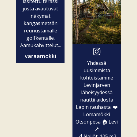
lasitettu terassi
josta avautuvat
näkymät
kangasmetsän
reunustamalle
golfkentälle.
Aamukahvittelut...
varaamokki
Yhdessä
uusimmista
kohteistamme
Levinjärven
läheisyydessä
nauttii aidosta
Lapin rauhasta. ❤️
Lomamökki
Otsonpesä 🏠 Levi
📍
📐 Neliöt: 105 m2