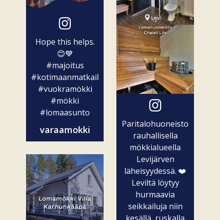
Hope this helps.
😊💙
#majoitus
#kotimaanmatkailu
#vuokramökki
#mökki
#lomaasunto
Paritalohuoneisto
varaamokki
rauhallisella
mökkialueella
Levijärven
läheisyydessä. ❤️
Leviltä löytyy
hurmaavia
seikkailuja niin
kesällä, ruskalla