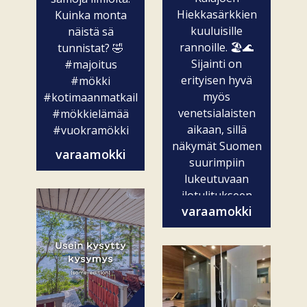
Hiekkasärkkien
Kuinka monta
kuuluisille
näistä sä
rannoille. 🏖️🌊
tunnistat? 🤣
Sijainti on
#majoitus
erityisen hyvä
#mökki
myös
#kotimaanmatkailu
venetsialaisten
#mökkielämää
aikaan, sillä
#vuokramökki
näkymät Suomen
varaamokki
suurimpiin
lukeutuvaan
ilotulitukseen
varaamokki
ovat vain...