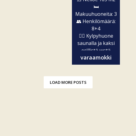
🛏️
Makuuhuoneita: 3
👥 Henkilömäärä:
8+4
🧖‍♀️ Kylpyhuone
saunalla ja kaksi
erillistä wc:tä
varaamokki
✨...
LOAD MORE POSTS