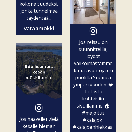
kokonaisuudeksi,
jonka tunnelmaa
täydentää...
varaamokki
Jos reissu on
suunnitteilla,
löydät
valikoimastamme
loma-asuntoja eri
puolilta Suomea
ympäri vuoden. ❤️
Tutustu
kohteisiin
sivuillamme! 🏠
#majoitus
Jos haaveilet vielä
#kalajoki
kesälle hieman
#kalajoenhiekkasärkät