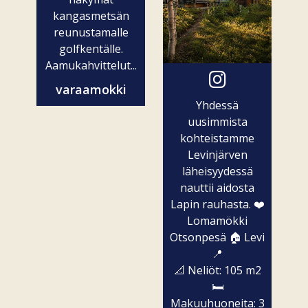
kangasmetsän
reunustamalle
golfkentälle.
Aamukahvittelut...
varaamokki
Yhdessä
uusimmista
kohteistamme
Levinjärven
läheisyydessä
nauttii aidosta
Lapin rauhasta. ❤️
Lomamökki
Otsonpesä 🏠 Levi
📍
📐 Neliöt: 105 m2
🛏️
Makuuhuoneita: 3