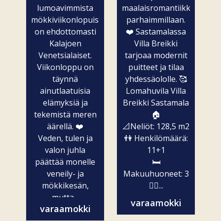
lumoavimmista
maalaisromantiikkaa
mökkiviikonlopuista
parhaimmillaan.
on ehdottomasti
❤️ Sastamalassa
Kalajoen
Villa Breikki
Venetsialaiset.
tarjoaa modernit
Viikonloppu on
puitteet ja tilaa
täynnä
yhdessäololle. 🥰
ainutlaatuisia
Lomahuvila Villa
elämyksiä ja
Breikki Sastamala
tekemistä meren
🏠
äärellä. ❤️
📐Neliöt: 128,5 m2
Veden, tulen ja
👫 Henkilömäärä:
valon juhla
11+1
päättää monelle
🛏️
veneily- ja
Makuuhuoneet: 3
mökkikesän,
🧖‍♀️...
mutta...
varaamokki
varaamokki