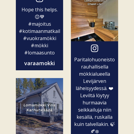
Hope this helps.
😊💙
#majoitus
#kotimaanmatkailu
#vuokramökki
#mökki
#lomaasunto
Paritalohuoneisto
varaamokki
rauhallisella
mökkialueella
Levijärven
läheisyydessä. ❤️
Leviltä löytyy
hurmaavia
seikkailuja niin
kesällä, ruskalla
kuin talvellakin. 🍃
🍂❄️