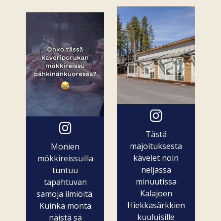
Tästä
majoituksesta
Monien
kävelet noin
mökkireissuilla
neljässä
tuntuu
minuutissa
tapahtuvan
Kalajoen
samoja ilmiöitä.
Hiekkasärkkien
Kuinka monta
kuuluisille
näistä sä