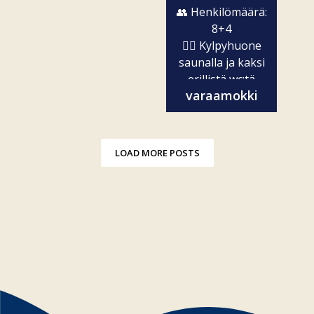
👥 Henkilömäärä:
8+4
🧖‍♀️ Kylpyhuone
saunalla ja kaksi
erillistä wc:tä
varaamokki
✨...
LOAD MORE POSTS