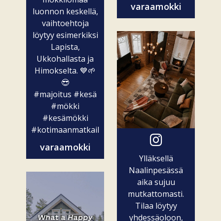
varaamokki
luonnon keskellä,
vaihtoehtoja
löytyy esimerkiksi
Lapista,
Ukkohallasta ja
Himokselta. 💙🌱
😎
#majoitus
#kesä
#mökki
#kesämökki
#kotimaanmatkailu
varaamokki
Ylläksellä
Naalinpesässä
aika sujuu
mutkattomasti.
Tilaa löytyy
yhdessäoloon,