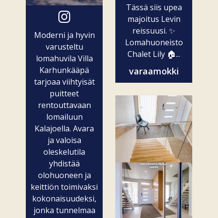
Tässä siis upea
majoitus Levin
reissuusi. ✨
Moderni ja hyvin
Lomahuoneisto
varusteltu
Chalet Lily 🏠...
lomahuvila Villa
Karhunkääpä
varaamokki
tarjoaa viihtyisät
puitteet
rentouttavaan
lomailuun
Kalajoella. Avara
ja valoisa
oleskelutila
yhdistää
olohuoneen ja
keittiön toimivaksi
kokonaisuudeksi,
jonka tunnelmaa