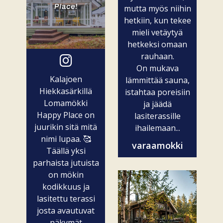
mutta myös niihin
hetkiin, kun tekee
mieli vetäytyä
hetkeksi omaan
rauhaan.
On mukava
Kalajoen
lämmittää sauna,
Hiekkasärkillä
istahtaa poreisiin
Lomamökki
ja jäädä
Happy Place on
lasiterassille
juurikin sitä mitä
ihailemaan...
nimi lupaa. 🥰
varaamokki
Täällä yksi
parhaista jutuista
on mökin
kodikkuus ja
lasitettu terassi
josta avautuvat
näkymät