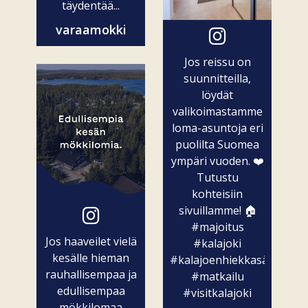
täydentää...
varaamokki
Jos reissu on
suunnitteilla,
löydät
valikoimastamme
loma-asuntoja eri
puolilta Suomea
ympäri vuoden. ❤️
Tutustu
kohteisiin
sivuillamme! 🏠
#majoitus
Jos haaveilet vielä
#kalajoki
kesälle hieman
#kalajoenhiekkasärkät
rauhallisempaa ja
#matkailu
edullisempaa
#visitkalajoki
mökkilomaa