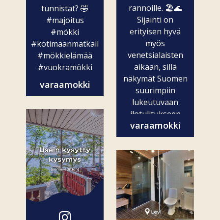
rannoille. 🏖️🌊
tunnistat? 🤣
Sijainti on
#majoitus
erityisen hyvä
#mökki
myös
#kotimaanmatkailu
venetsialaisten
#mökkielämää
aikaan, sillä
#vuokramökki
näkymät Suomen
varaamokki
suurimpiin
lukeutuvaan
ilotulitukseen
varaamokki
ovat vain...