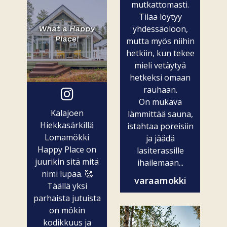
mutkattomasti.
Tilaa löytyy
yhdessäoloon,
mutta myös niihin
hetkiin, kun tekee
mieli vetäytyä
hetkeksi omaan
rauhaan.
On mukava
Kalajoen
lämmittää sauna,
Hiekkasärkillä
istahtaa poreisiin
Lomamökki
ja jäädä
Happy Place on
lasiterassille
juurikin sitä mitä
ihailemaan...
nimi lupaa. 🥰
varaamokki
Täällä yksi
parhaista jutuista
on mökin
kodikkuus ja