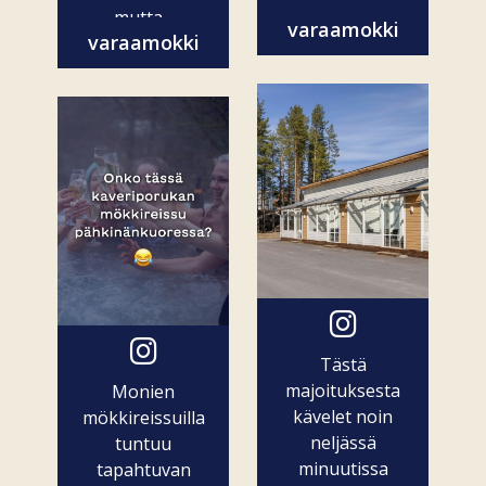
mutta...
varaamokki
varaamokki
Tästä
majoituksesta
Monien
kävelet noin
mökkireissuilla
neljässä
tuntuu
minuutissa
tapahtuvan