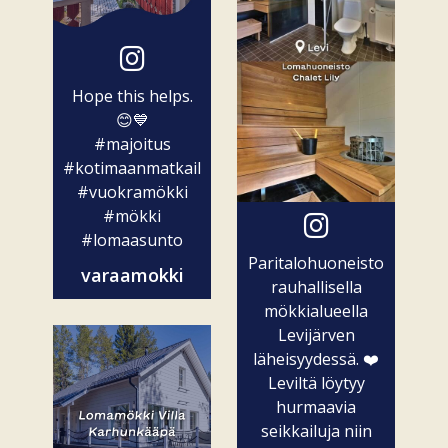
Hope this helps.
😊💙
#majoitus
#kotimaanmatkailu
#vuokramökki
#mökki
#lomaasunto
Paritalohuoneisto
varaamokki
rauhallisella
mökkialueella
Levijärven
läheisyydessä. ❤️
Leviltä löytyy
hurmaavia
seikkailuja niin