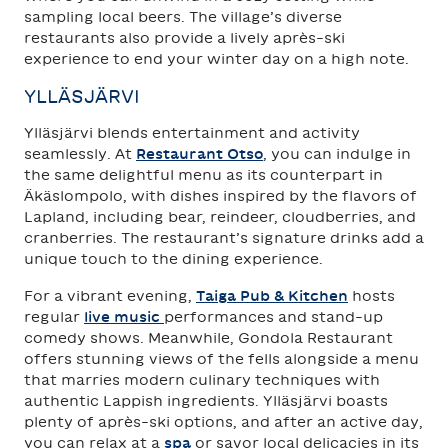
sampling local beers. The village’s diverse
restaurants also provide a lively après-ski
experience to end your winter day on a high note.
YLLÄSJÄRVI
Ylläsjärvi blends entertainment and activity
seamlessly. At
Restaurant Otso
, you can indulge in
the same delightful menu as its counterpart in
Äkäslompolo, with dishes inspired by the flavors of
Lapland, including bear, reindeer, cloudberries, and
cranberries. The restaurant’s signature drinks add a
unique touch to the dining experience.
For a vibrant evening,
Taiga Pub & Kitchen
hosts
regular
live music
performances and stand-up
comedy shows. Meanwhile, Gondola Restaurant
offers stunning views of the fells alongside a menu
that marries modern culinary techniques with
authentic Lappish ingredients. Ylläsjärvi boasts
plenty of après-ski options, and after an active day,
you can relax at a
spa
or savor local delicacies in its