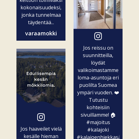
kokonaisuudeksi,
jonka tunnelmaa
täydentää...
varaamokki
Jos reissu on
suunnitteilla,
löydät
valikoimastamme
loma-asuntoja eri
puolilta Suomea
ympäri vuoden. ❤️
Tutustu
kohteisiin
sivuillamme! 🏠
#majoitus
Jos haaveilet vielä
#kalajoki
kesälle hieman
#kalajoenhiekkasärkät