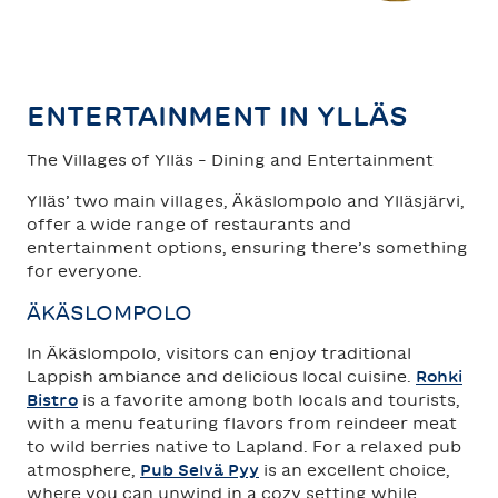
TAHKO
SAARISELKÄ
ENTERTAINMENT IN YLLÄS
The Villages of Ylläs – Dining and Entertainment
Ylläs’ two main villages, Äkäslompolo and Ylläsjärvi,
offer a wide range of restaurants and
entertainment options, ensuring there’s something
for everyone.
ÄKÄSLOMPOLO
In Äkäslompolo, visitors can enjoy traditional
Lappish ambiance and delicious local cuisine.
Rohki
Bistro
is a favorite among both locals and tourists,
with a menu featuring flavors from reindeer meat
to wild berries native to Lapland. For a relaxed pub
atmosphere,
Pub Selvä Pyy
is an excellent choice,
where you can unwind in a cozy setting while