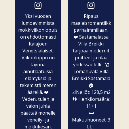
Yksi vuoden
Ripaus
lumoavimmista
maalaisromantiikkaa
mökkiviikonlopuista
parhaimmillaan.
on ehdottomasti
❤️ Sastamalassa
Kalajoen
Villa Breikki
Venetsialaiset.
tarjoaa modernit
Viikonloppu on
puitteet ja tilaa
täynnä
yhdessäololle. 🥰
ainutlaatuisia
Lomahuvila Villa
elämyksiä ja
Breikki Sastamala
tekemistä meren
🏠
äärellä. ❤️
📐Neliöt: 128,5 m2
Veden, tulen ja
👫 Henkilömäärä:
valon juhla
11+1
päättää monelle
🛏️
veneily- ja
Makuuhuoneet: 3
mökkikesän,
🧖‍♀️...