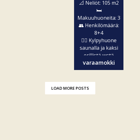
📐 Neliöt: 105 m2
🛏️
Makuuhuoneita: 3
👥 Henkilömäärä:
8+4
🧖‍♀️ Kylpyhuone
saunalla ja kaksi
erillistä wc:tä
varaamokki
✨...
LOAD MORE POSTS