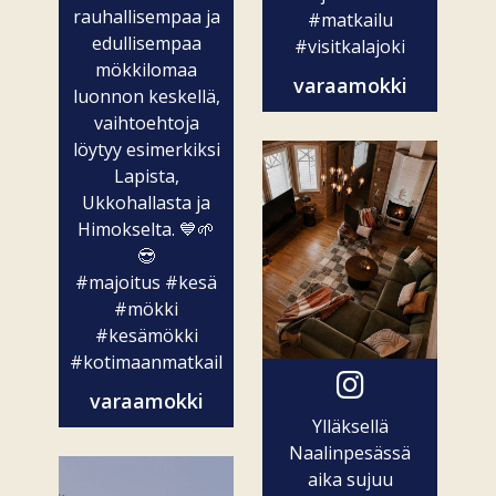
rauhallisempaa ja
#matkailu
edullisempaa
#visitkalajoki
mökkilomaa
varaamokki
luonnon keskellä,
vaihtoehtoja
löytyy esimerkiksi
Lapista,
Ukkohallasta ja
Himokselta. 💙🌱
😎
#majoitus
#kesä
#mökki
#kesämökki
#kotimaanmatkailu
varaamokki
Ylläksellä
Naalinpesässä
aika sujuu