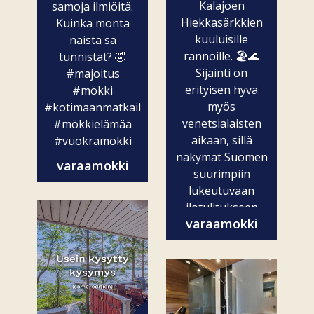
Kalajoen
samoja ilmiöitä.
Hiekkasärkkien
Kuinka monta
kuuluisille
näistä sä
rannoille. 🏖️🌊
tunnistat? 🤣
Sijainti on
#majoitus
erityisen hyvä
#mökki
myös
#kotimaanmatkailu
venetsialaisten
#mökkielämää
aikaan, sillä
#vuokramökki
näkymät Suomen
varaamokki
suurimpiin
lukeutuvaan
ilotulitukseen
varaamokki
ovat vain...