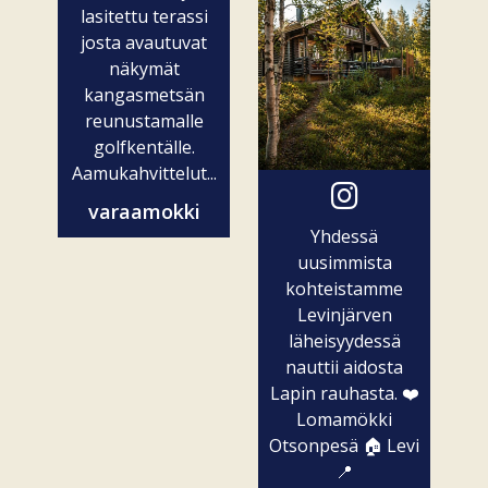
lasitettu terassi
josta avautuvat
näkymät
kangasmetsän
reunustamalle
golfkentälle.
Aamukahvittelut...
varaamokki
Yhdessä
uusimmista
kohteistamme
Levinjärven
läheisyydessä
nauttii aidosta
Lapin rauhasta. ❤️
Lomamökki
Otsonpesä 🏠 Levi
📍