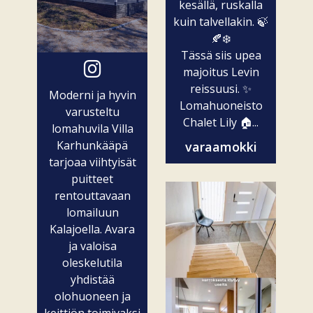
kesällä, ruskalla
kuin talvellakin. 🍃
🍂❄️
Tässä siis upea
majoitus Levin
reissuusi. ✨
Moderni ja hyvin
Lomahuoneisto
varusteltu
Chalet Lily 🏠...
lomahuvila Villa
Karhunkääpä
varaamokki
tarjoaa viihtyisät
puitteet
rentouttavaan
lomailuun
Kalajoella. Avara
ja valoisa
oleskelutila
yhdistää
olohuoneen ja
keittiön toimivaksi