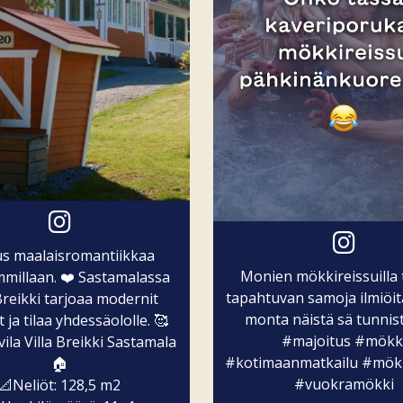
us maalaisromantiikkaa
Monien mökkireissuilla
millaan. ❤️ Sastamalassa
tapahtuvan samoja ilmiöit
 Breikki tarjoaa modernit
monta näistä sä tunnist
t ja tilaa yhdessäololle. 🥰
#majoitus
#mökk
la Villa Breikki Sastamala
#kotimaanmatkailu
#mök
🏠
#vuokramökki
📐Neliöt: 128,5 m2