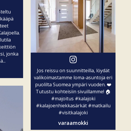
teltu
nkääpä
tteet
lajoella.
lutila
eittiön
si, jonka
...
Jos reissu on suunnitteilla, löydät
valikoimastamme loma-asuntoja eri
puolilta Suomea ympäri vuoden. ❤️
Tutustu kohteisiin sivuillamme! 🏠
#majoitus
#kalajoki
#kalajoenhiekkasärkät
#matkailu
#visitkalajoki
varaamokki