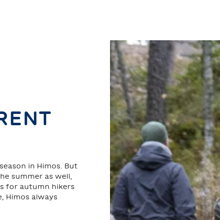
ERENT
 season in Himos. But
 the summer as well,
ies for autumn hikers
me, Himos always