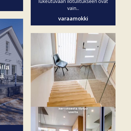
lukeutuvaan ilotulitukseen ovat
vain...
varaamokki