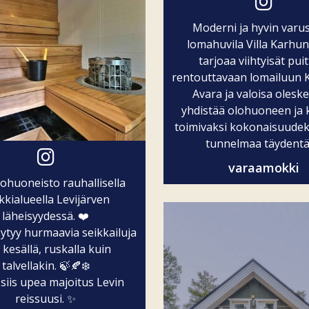
Moderni ja hyvin varus
lomahuvila Villa Karhu
tarjoaa viihtyisät pui
rentouttavaan lomailuun Ka
Avara ja valoisa oleske
yhdistää olohuoneen ja k
toimivaksi kokonaisuudek
tunnelmaa täydentää
varaamokki
lohuoneisto rauhallisella
kialueella Levijärven
läheisyydessä. ❤️
öytyy hurmaavia seikkailuja
 kesällä, ruskalla kuin
talvellakin. 🍃🍂❄️
siis upea majoitus Levin
reissuusi. ✨