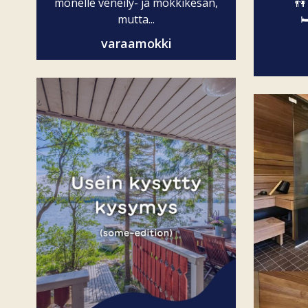
monelle veneily- ja mökkikesän,
👫
mutta...

varaamokki