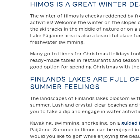
HIMOS IS A GREAT WINTER DE
The winter of Himos is cheeks reddened by f
activities! Welcome the winter on the slopes o
the ski tracks in the middle of nature or on a
Lake Päijänne area is also a beautiful place fo
freshwater swimming.
Many go to Himos for Christmas Holidays too! I
ready-made tables in restaurants and seasonal
good option for spending Christmas with the 
FINLAND´S LAKES ARE FULL O
SUMMER FEELINGS
The landscapes of Finland´s lakes blossom with
summer. Lush and crystal-clear beaches and f
you to take a dip and engage in water activiti
Kayaking, swimming, snorkeling, on a
guided 
Päijänne. Summer in Himos can be enjoyed i
would you like to golf while enjoying the bea