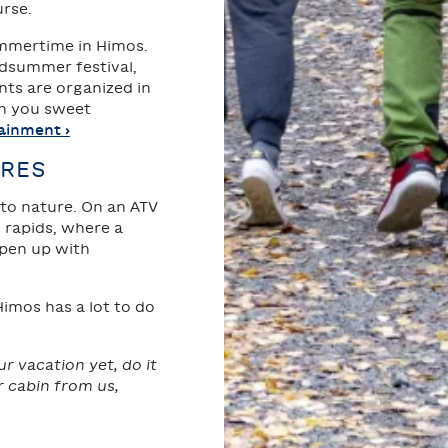
urse.
mmertime in Himos.
idsummer festival,
nts are organized in
th you sweet
ainment ›
URES
nto nature. On an ATV
i rapids, where a
open up with
Himos has a lot to do
 vacation yet, do it
r cabin from us,