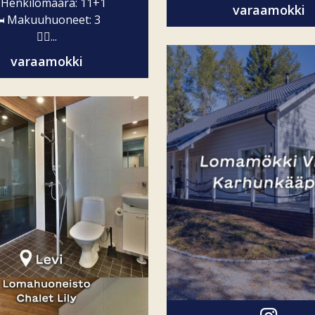
 Henkilömäärä: 11+1
varaamokki
️ Makuuhuoneet: 3
🧖‍♀️...
varaamokki