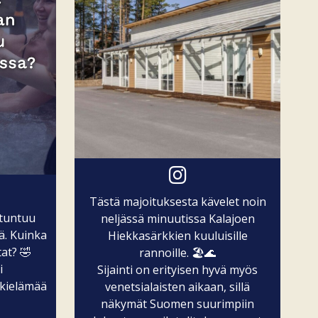
Tästä majoituksesta kävelet noin
 tuntuu
neljässä minuutissa Kalajoen
ä. Kuinka
Hiekkasärkkien kuuluisille
at? 🤣
rannoille. 🏖️🌊
i
Sijainti on erityisen hyvä myös
kielämää
venetsialaisten aikaan, sillä
näkymät Suomen suurimpiin