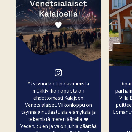
Yksi vuoden lumoavimmista
Ripa
mökkiviikonlopuista on
parhaim
ehdottomasti Kalajoen
Villa
Venetsialaiset. Viikonloppu on
puittee
täynnä ainutlaatuisia elämyksiä ja
Lomahuvi
tekemistä meren äärellä. ❤️
Veden, tulen ja valon juhla päättää