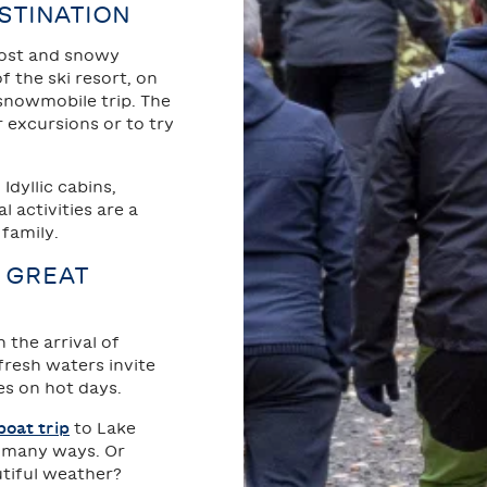
STINATION
rost and snowy
f the ski resort, on
 snowmobile trip. The
r excursions or to try
dyllic cabins,
 activities are a
family.
F GREAT
 the arrival of
resh waters invite
es on hot days.
boat trip
to Lake
n many ways. Or
utiful weather?