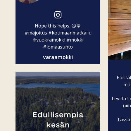
Hope this helps. 😊💙
#majoitus
#kotimaanmatkailu
#vuokramökki
#mökki
#lomaasunto
varaamokki
Parita
mök
Leviltä l
niin
Tässä 