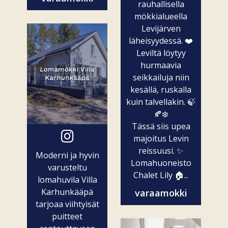
rauhallisella
mökkialueella
Levijärven
läheisyydessä. ❤️
Leviltä löytyy
hurmaavia
seikkailuja niin
kesällä, ruskalla
kuin talvellakin. 🍃
🍂❄️
Tässä siis upea
majoitus Levin
reissuusi. ✨
Moderni ja hyvin
Lomahuoneisto
varusteltu
Chalet Lily 🏠...
lomahuvila Villa
Karhunkääpä
varaamokki
tarjoaa viihtyisät
puitteet