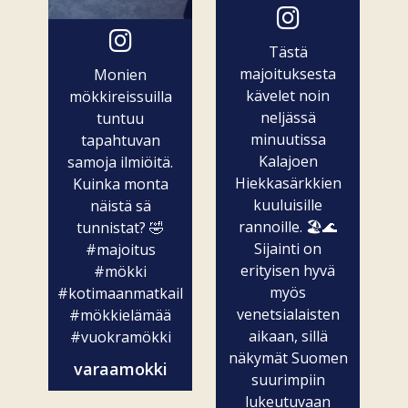
Tästä
majoituksesta
Monien
kävelet noin
mökkireissuilla
neljässä
tuntuu
minuutissa
tapahtuvan
Kalajoen
samoja ilmiöitä.
Hiekkasärkkien
Kuinka monta
kuuluisille
näistä sä
rannoille. 🏖️🌊
tunnistat? 🤣
Sijainti on
#majoitus
erityisen hyvä
#mökki
myös
#kotimaanmatkailu
venetsialaisten
#mökkielämää
aikaan, sillä
#vuokramökki
näkymät Suomen
varaamokki
suurimpiin
lukeutuvaan