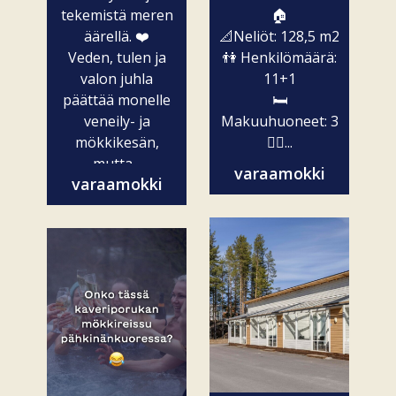
tekemistä meren
🏠
äärellä. ❤️
📐Neliöt: 128,5 m2
Veden, tulen ja
👫 Henkilömäärä:
valon juhla
11+1
päättää monelle
🛏️
veneily- ja
Makuuhuoneet: 3
mökkikesän,
🧖‍♀️...
mutta...
varaamokki
varaamokki