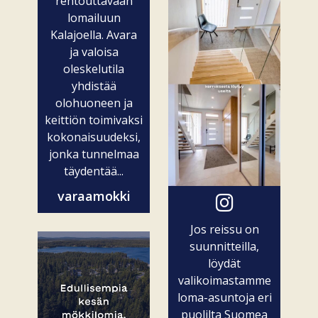
rentouttavaan
lomailuun
Kalajoella. Avara
ja valoisa
oleskelutila
yhdistää
olohuoneen ja
keittiön toimivaksi
kokonaisuudeksi,
jonka tunnelmaa
täydentää...
varaamokki
Jos reissu on
suunnitteilla,
löydät
valikoimastamme
loma-asuntoja eri
puolilta Suomea