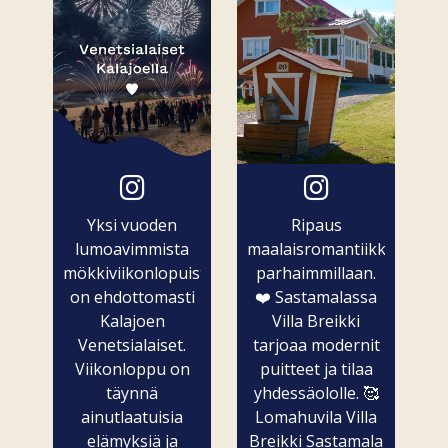
Yksi vuoden
Ripaus
lumoavimmista
maalaisromantiikkaa
mökkiviikonlopuista
parhaimmillaan.
on ehdottomasti
❤️ Sastamalassa
Kalajoen
Villa Breikki
Venetsialaiset.
tarjoaa modernit
Viikonloppu on
puitteet ja tilaa
täynnä
yhdessäololle. 🥰
ainutlaatuisia
Lomahuvila Villa
elämyksiä ja
Breikki Sastamala