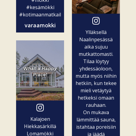
#mökki
#kesämökki
#kotimaanmatkailu
varaamokki
Ylläksellä
Naalinpesässä
aika sujuu
mutkattomasti.
Tilaa löytyy
yhdessäoloon,
mutta myös niihin
hetkiin, kun tekee
mieli vetäytyä
hetkeksi omaan
rauhaan.
On mukava
Kalajoen
lämmittää sauna,
Hiekkasärkillä
istahtaa poreisiin
Lomamökki
ja jäädä