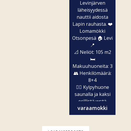
Levinjärven
läheisyydessä
nauttii aidosta
Lapin rauhasta. ❤️
Lomamökki
Otsonpesä 🏠 Levi
📍
📐 Neliöt: 105 m2
🛏️
Makuuhuoneita: 3
👥 Henkilömäärä:
8+4
🧖‍♀️ Kylpyhuone
saunalla ja kaksi
erillistä wc:tä
varaamokki
✨...