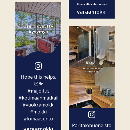
ilotulitukseen
varaamokki
ovat vain...
Hope this helps.
😊💙
#majoitus
#kotimaanmatkailu
#vuokramökki
#mökki
#lomaasunto
Paritalohuoneisto
varaamokki