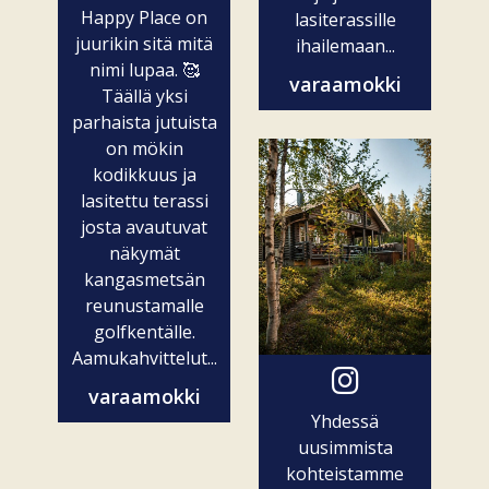
Happy Place on
lasiterassille
juurikin sitä mitä
ihailemaan...
nimi lupaa. 🥰
varaamokki
Täällä yksi
parhaista jutuista
on mökin
kodikkuus ja
lasitettu terassi
josta avautuvat
näkymät
kangasmetsän
reunustamalle
golfkentälle.
Aamukahvittelut...
varaamokki
Yhdessä
uusimmista
kohteistamme