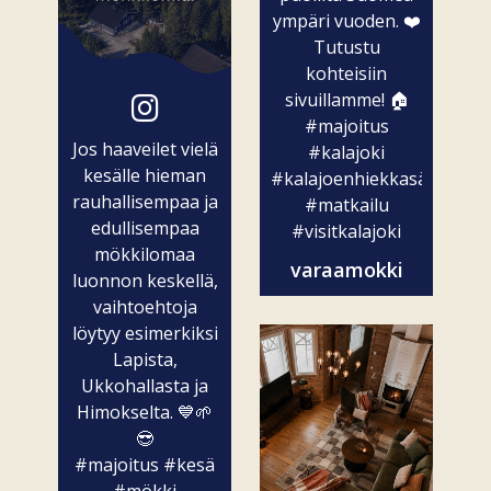
ympäri vuoden. ❤️
Tutustu
kohteisiin
sivuillamme! 🏠
#majoitus
Jos haaveilet vielä
#kalajoki
kesälle hieman
#kalajoenhiekkasärkät
rauhallisempaa ja
#matkailu
edullisempaa
#visitkalajoki
mökkilomaa
varaamokki
luonnon keskellä,
vaihtoehtoja
löytyy esimerkiksi
Lapista,
Ukkohallasta ja
Himokselta. 💙🌱
😎
#majoitus
#kesä